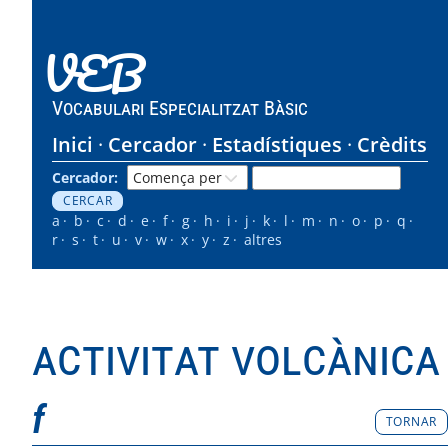
VEB
Vocabulari Especialitzat Bàsic
Inici
Cercador
Estadístiques
Crèdits
Cercador:
a
b
c
d
e
f
g
h
i
j
k
l
m
n
o
p
q
r
s
t
u
v
w
x
y
z
altres
activitat volcànica
f
TORNAR