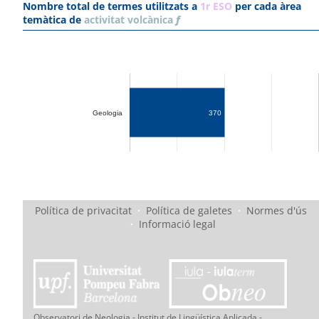
Nombre total de termes utilitzats a
1r ESO
per cada àrea
temàtica de
activitat volcànica
f
Geologia
370
Política de privacitat
·
Política de galetes
·
Normes d'ús
·
Informació legal
Observatori de Neologia - Institut de Lingüística Aplicada -