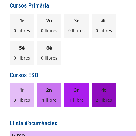
Cursos Primària
1r
2n
3r
4t
0 llibres
0 llibres
0 llibres
0 llibres
5è
6è
0 llibres
0 llibres
Cursos ESO
1r
2n
3r
4t
3 llibres
1 llibre
1 llibre
2 llibres
Llista d'ocurrències
1r ESO