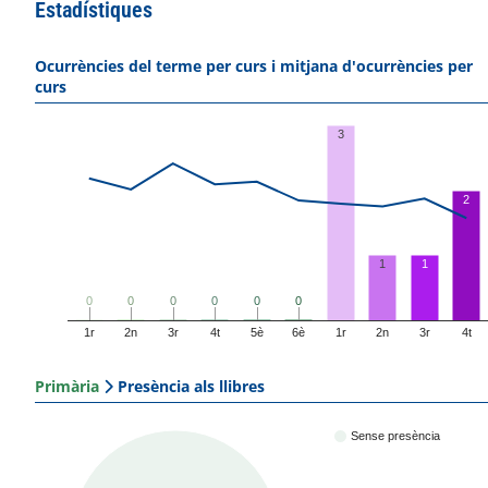
Estadístiques
Ocurrències del terme per curs i mitjana d'ocurrències per
curs
3
2
1
1
0
0
0
0
0
0
0
0
0
0
0
0
1r
2n
3r
4t
5è
6è
1r
2n
3r
4t
Primària
Presència als llibres
Sense presència