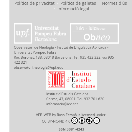
Política de privacitat
·
Política de galetes
·
Normes d'ús
·
Informació legal
Observatori de Neologia - Institut de Lingüística Aplicada -
Universitat Pompeu Fabra
Roc Boronat, 138, 08018 Barcelona. Tel. 935 422 322 Fax 935
422 321
observatori.neologia@upf.edu
Institut d'Estudis Catalans
Carme, 47, 08001. Tel. 932 701 620
informacio@iec.cat
VEB-WEB
by
Rosa Estopà
is licensed under
CC BY-NC-ND 4.0
ISSN 3081-4243