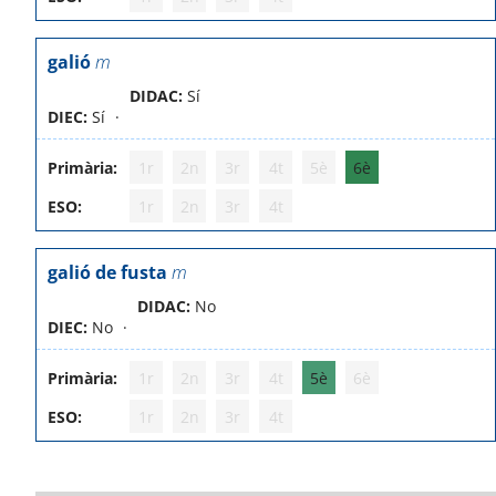
galió
m
DIDAC:
Sí
DIEC:
Sí
Primària:
1r
2n
3r
4t
5è
6è
ESO:
1r
2n
3r
4t
galió de fusta
m
DIDAC:
No
DIEC:
No
Primària:
1r
2n
3r
4t
5è
6è
ESO:
1r
2n
3r
4t