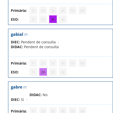
Primària:
1r
2n
3r
4t
5è
6è
ESO:
1r
2n
3r
4t
gabial
m
DIEC:
Pendent de consulta
DIDAC:
Pendent de consulta
Primària:
1r
2n
3r
4t
5è
6è
ESO:
1r
2n
3r
4t
gabre
m
DIDAC:
No
DIEC:
Sí
Primària:
1r
2n
3r
4t
5è
6è