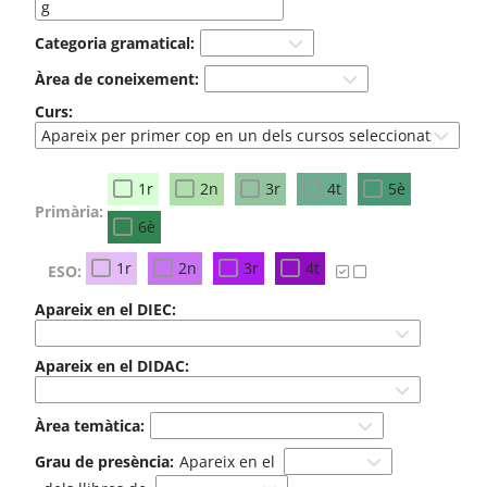
Categoria gramatical:
Àrea de coneixement:
Curs:
1r
2n
3r
4t
5è
Primària:
6è
1r
2n
3r
4t
ESO:
Apareix en el DIEC:
Apareix en el DIDAC:
Àrea temàtica:
Grau de presència:
Apareix en el