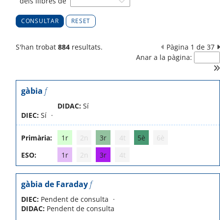
dels llibres de
RESET
S'han trobat
884
resultats.
Pàgina 1 de 37
Anar a la pàgina:
gàbia
f
DIDAC:
Sí
DIEC:
Sí
Primària:
1r
2n
3r
4t
5è
6è
ESO:
1r
2n
3r
4t
gàbia de Faraday
f
DIEC:
Pendent de consulta
DIDAC:
Pendent de consulta