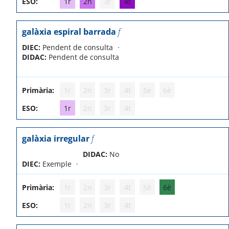
ESO:
1r
2n
3r
4t
galàxia espiral barrada
f
DIEC:
Pendent de consulta
DIDAC:
Pendent de consulta
Primària:
1r
2n
3r
4t
5è
6è
ESO:
1r
2n
3r
4t
galàxia irregular
f
DIDAC:
No
DIEC:
Exemple
Primària:
1r
2n
3r
4t
5è
6è
ESO:
1r
2n
3r
4t