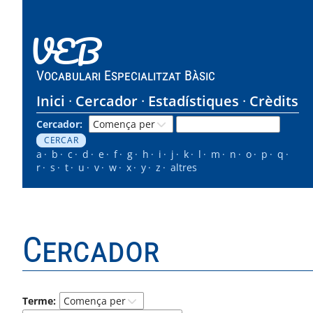
VEB
Vocabulari Especialitzat Bàsic
Inici
Cercador
Estadístiques
Crèdits
Cercador:
a
b
c
d
e
f
g
h
i
j
k
l
m
n
o
p
q
r
s
t
u
v
w
x
y
z
altres
Cercador
Terme: