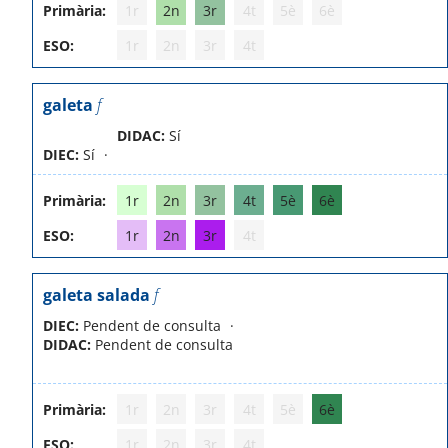
Primària:
1r
2n
3r
4t
5è
6è
ESO:
1r
2n
3r
4t
galeta
f
DIDAC:
Sí
DIEC:
Sí
Primària:
1r
2n
3r
4t
5è
6è
ESO:
1r
2n
3r
4t
galeta salada
f
DIEC:
Pendent de consulta
DIDAC:
Pendent de consulta
Primària:
1r
2n
3r
4t
5è
6è
ESO:
1r
2n
3r
4t