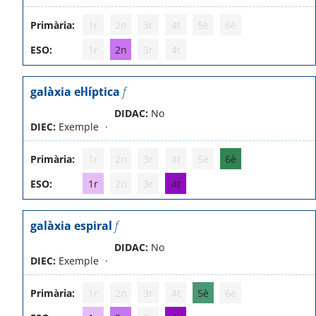
Primària:
1r
2n
3r
4t
5è
6è
ESO:
1r
2n
3r
4t
galàxia el·líptica
f
DIDAC:
No
DIEC:
Exemple
Primària:
1r
2n
3r
4t
5è
6è
ESO:
1r
2n
3r
4t
galàxia espiral
f
DIDAC:
No
DIEC:
Exemple
Primària:
1r
2n
3r
4t
5è
6è