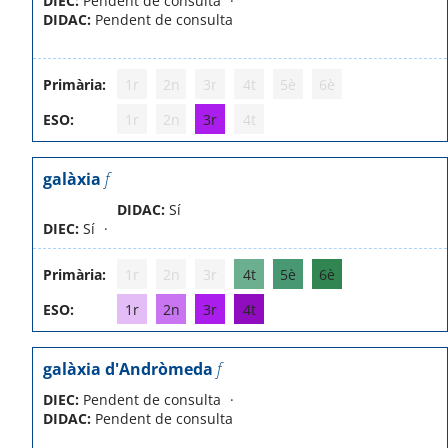
DIEC:
Pendent de consulta
DIDAC:
Pendent de consulta
Primària:
1r
2n
3r
4t
5è
6è
ESO:
1r
2n
3r
4t
galàxia
f
DIDAC:
Sí
DIEC:
Sí
Primària:
1r
2n
3r
4t
5è
6è
ESO:
1r
2n
3r
4t
galàxia d'Andròmeda
f
DIEC:
Pendent de consulta
DIDAC:
Pendent de consulta