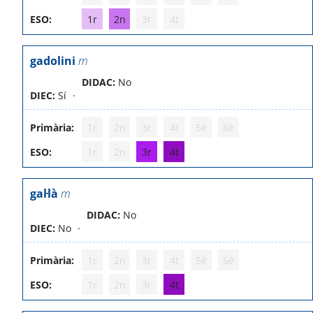
ESO:
1r
2n
3r
4t
gadolini
m
DIDAC:
No
DIEC:
Sí
Primària:
1r
2n
3r
4t
5è
6è
ESO:
1r
2n
3r
4t
gal·là
m
DIDAC:
No
DIEC:
No
Primària:
1r
2n
3r
4t
5è
6è
ESO:
1r
2n
3r
4t