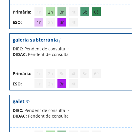
Primària:
1r
2n
3r
4t
5è
6è
ESO:
1r
2n
3r
4t
galeria subterrània
f
DIEC:
Pendent de consulta
DIDAC:
Pendent de consulta
Primària:
1r
2n
3r
4t
5è
6è
ESO:
1r
2n
3r
4t
galet
m
DIEC:
Pendent de consulta
DIDAC:
Pendent de consulta