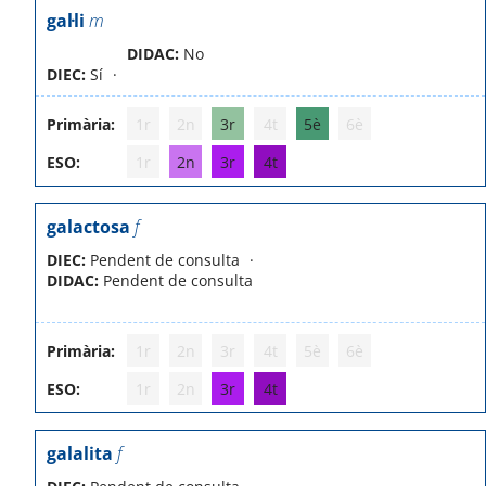
gal·li
m
DIDAC:
No
DIEC:
Sí
Primària:
1r
2n
3r
4t
5è
6è
ESO:
1r
2n
3r
4t
galactosa
f
DIEC:
Pendent de consulta
DIDAC:
Pendent de consulta
Primària:
1r
2n
3r
4t
5è
6è
ESO:
1r
2n
3r
4t
galalita
f