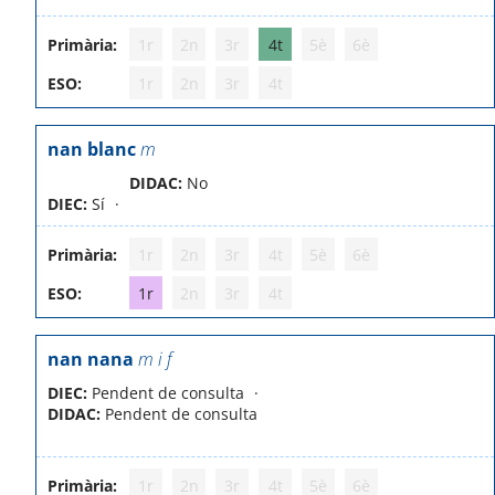
Primària:
1r
2n
3r
4t
5è
6è
ESO:
1r
2n
3r
4t
nan blanc
m
DIDAC:
No
DIEC:
Sí
Primària:
1r
2n
3r
4t
5è
6è
ESO:
1r
2n
3r
4t
nan nana
m i f
DIEC:
Pendent de consulta
DIDAC:
Pendent de consulta
Primària:
1r
2n
3r
4t
5è
6è