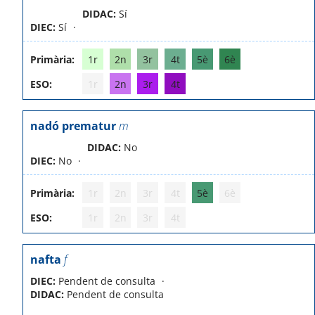
DIDAC:
Sí
DIEC:
Sí
Primària:
1r
2n
3r
4t
5è
6è
ESO:
1r
2n
3r
4t
nadó prematur
m
DIDAC:
No
DIEC:
No
Primària:
1r
2n
3r
4t
5è
6è
ESO:
1r
2n
3r
4t
nafta
f
DIEC:
Pendent de consulta
DIDAC:
Pendent de consulta