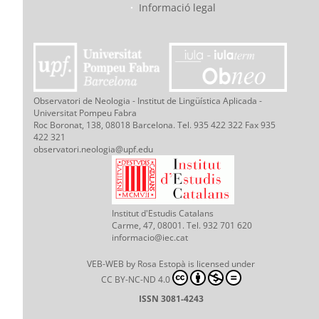
·
Informació legal
Observatori de Neologia - Institut de Lingüística Aplicada -
Universitat Pompeu Fabra
Roc Boronat, 138, 08018 Barcelona. Tel. 935 422 322 Fax 935
422 321
observatori.neologia@upf.edu
Institut d'Estudis Catalans
Carme, 47, 08001. Tel. 932 701 620
informacio@iec.cat
VEB-WEB
by
Rosa Estopà
is licensed under
CC BY-NC-ND 4.0
ISSN 3081-4243