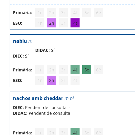
Primària:
1r
2n
3r
4t
5è
6è
ESO:
1r
2n
3r
4t
nabiu
m
DIDAC:
Sí
DIEC:
Sí
Primària:
1r
2n
3r
4t
5è
6è
ESO:
1r
2n
3r
4t
nachos amb cheddar
m pl
DIEC:
Pendent de consulta
DIDAC:
Pendent de consulta
Primària:
1r
2n
3r
4t
5è
6è