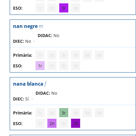
ESO:
1r
2n
3r
4t
nan negre
m
DIDAC:
No
DIEC:
No
Primària:
1r
2n
3r
4t
5è
6è
ESO:
1r
2n
3r
4t
nana blanca
f
DIDAC:
No
DIEC:
Sí
Primària:
1r
2n
3r
4t
5è
6è
ESO:
1r
2n
3r
4t