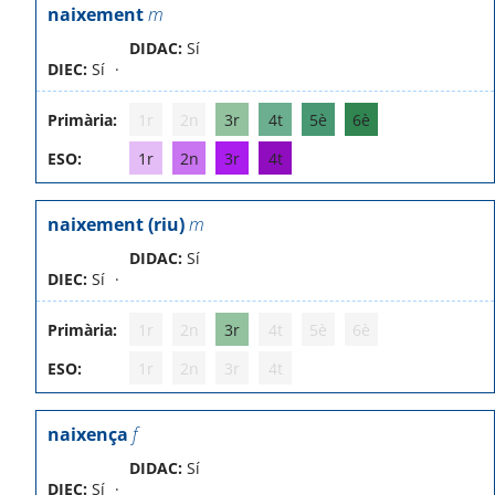
naixement
m
DIDAC:
Sí
DIEC:
Sí
Primària:
1r
2n
3r
4t
5è
6è
ESO:
1r
2n
3r
4t
naixement (riu)
m
DIDAC:
Sí
DIEC:
Sí
Primària:
1r
2n
3r
4t
5è
6è
ESO:
1r
2n
3r
4t
naixença
f
DIDAC:
Sí
DIEC:
Sí