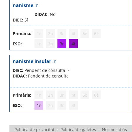
nanisme
m
DIDAC:
No
DIEC:
Sí
Primària:
1r
2n
3r
4t
5è
6è
ESO:
1r
2n
3r
4t
nanisme insular
m
DIEC:
Pendent de consulta
DIDAC:
Pendent de consulta
Primària:
1r
2n
3r
4t
5è
6è
ESO:
1r
2n
3r
4t
Política de privacitat
·
Política de galetes
·
Normes d'ús