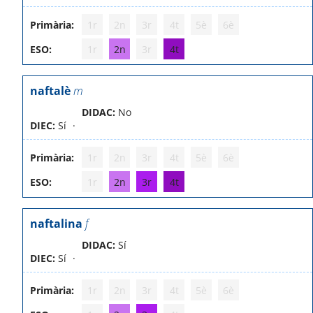
Primària:
1r
2n
3r
4t
5è
6è
ESO:
1r
2n
3r
4t
naftalè
m
DIDAC:
No
DIEC:
Sí
Primària:
1r
2n
3r
4t
5è
6è
ESO:
1r
2n
3r
4t
naftalina
f
DIDAC:
Sí
DIEC:
Sí
Primària:
1r
2n
3r
4t
5è
6è