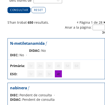
dels llibres de
RESET
S'han trobat
650
resultats.
Pàgina 1 de 28
Anar a la pàgina:
N-metiletanamida
f
DIDAC:
No
DIEC:
No
Primària:
1r
2n
3r
4t
5è
6è
ESO:
1r
2n
3r
4t
nabinera
f
DIEC:
Pendent de consulta
DIDAC:
Pendent de consulta