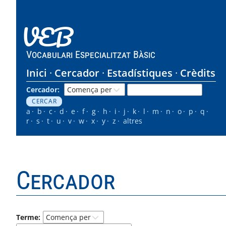
VEB
Vocabulari Especialitzat Bàsic
Inici
Cercador
Estadístiques
Crèdits
Cercador:
a
b
c
d
e
f
g
h
i
j
k
l
m
n
o
p
q
r
s
t
u
v
w
x
y
z
altres
Cercador
Terme: