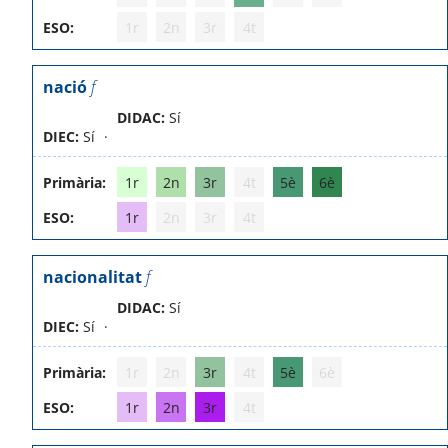
ESO:
1r
2n
3r
4t
nació
f
DIDAC:
Sí
DIEC:
Sí
Primària:
1r
2n
3r
4t
5è
6è
ESO:
1r
2n
3r
4t
nacionalitat
f
DIDAC:
Sí
DIEC:
Sí
Primària:
1r
2n
3r
4t
5è
6è
ESO:
1r
2n
3r
4t