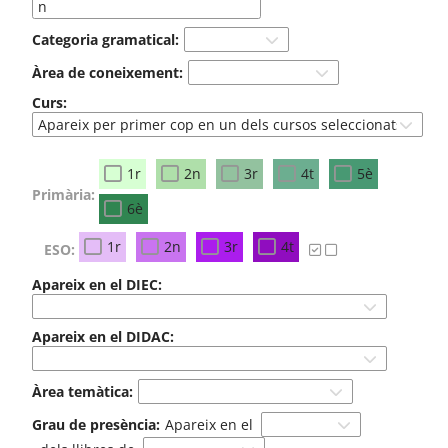
Categoria gramatical:
Àrea de coneixement:
Curs:
1r
2n
3r
4t
5è
Primària:
6è
1r
2n
3r
4t
ESO:
Apareix en el DIEC:
Apareix en el DIDAC:
Àrea temàtica:
Grau de presència:
Apareix en el