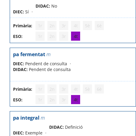
DIDAC:
No
DIEC:
Sí
Primària:
1r
2n
3r
4t
5è
6è
ESO:
1r
2n
3r
4t
pa fermentat
m
DIEC:
Pendent de consulta
DIDAC:
Pendent de consulta
Primària:
1r
2n
3r
4t
5è
6è
ESO:
1r
2n
3r
4t
pa integral
m
DIDAC:
Definició
DIEC:
Exemple