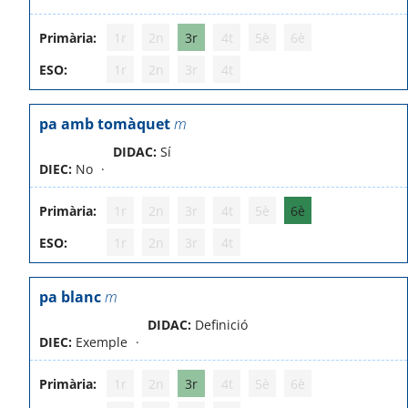
Primària:
1r
2n
3r
4t
5è
6è
ESO:
1r
2n
3r
4t
pa amb tomàquet
m
DIDAC:
Sí
DIEC:
No
Primària:
1r
2n
3r
4t
5è
6è
ESO:
1r
2n
3r
4t
pa blanc
m
DIDAC:
Definició
DIEC:
Exemple
Primària:
1r
2n
3r
4t
5è
6è