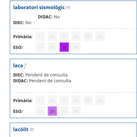
laboratori sismològic
m
DIDAC:
No
DIEC:
No
Primària:
1r
2n
3r
4t
5è
6è
ESO:
1r
2n
3r
4t
laca
f
DIEC:
Pendent de consulta
DIDAC:
Pendent de consulta
Primària:
1r
2n
3r
4t
5è
6è
ESO:
1r
2n
3r
4t
lacòlit
m