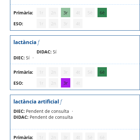
Primària:
1r
2n
3r
4t
5è
6è
ESO:
1r
2n
3r
4t
lactància
f
DIDAC:
Sí
DIEC:
Sí
Primària:
1r
2n
3r
4t
5è
6è
ESO:
1r
2n
3r
4t
lactància artificial
f
DIEC:
Pendent de consulta
DIDAC:
Pendent de consulta
Primària:
1r
2n
3r
4t
5è
6è