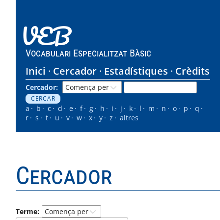
VEB
Vocabulari Especialitzat Bàsic
Inici
Cercador
Estadístiques
Crèdits
Cercador:
a
b
c
d
e
f
g
h
i
j
k
l
m
n
o
p
q
r
s
t
u
v
w
x
y
z
altres
Cercador
Terme: