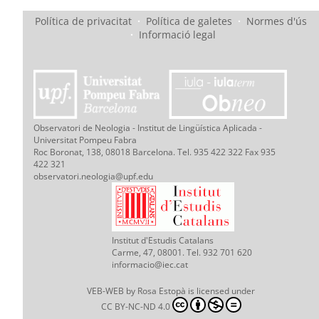
Política de privacitat
·
Política de galetes
·
Normes d'ús
·
Informació legal
Observatori de Neologia - Institut de Lingüística Aplicada -
Universitat Pompeu Fabra
Roc Boronat, 138, 08018 Barcelona. Tel. 935 422 322 Fax 935
422 321
observatori.neologia@upf.edu
Institut d'Estudis Catalans
Carme, 47, 08001. Tel. 932 701 620
informacio@iec.cat
VEB-WEB
by
Rosa Estopà
is licensed under
CC BY-NC-ND 4.0