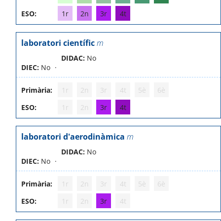
ESO:
1r
2n
3r
4t
laboratori científic
m
DIDAC:
No
DIEC:
No
Primària:
1r
2n
3r
4t
5è
6è
ESO:
1r
2n
3r
4t
laboratori d'aerodinàmica
m
DIDAC:
No
DIEC:
No
Primària:
1r
2n
3r
4t
5è
6è
ESO:
1r
2n
3r
4t