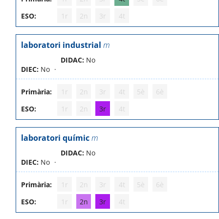
ESO:
1r
2n
3r
4t
laboratori industrial
m
DIDAC:
No
DIEC:
No
Primària:
1r
2n
3r
4t
5è
6è
ESO:
1r
2n
3r
4t
laboratori químic
m
DIDAC:
No
DIEC:
No
Primària:
1r
2n
3r
4t
5è
6è
ESO:
1r
2n
3r
4t