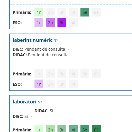
Primària:
1r
2n
3r
4t
5è
6è
ESO:
1r
2n
3r
4t
laberint numèric
m
DIEC:
Pendent de consulta
DIDAC:
Pendent de consulta
Primària:
1r
2n
3r
4t
5è
6è
ESO:
1r
2n
3r
4t
laboratori
m
DIDAC:
Sí
DIEC:
Sí
Primària:
1r
2n
3r
4t
5è
6è