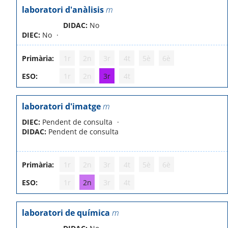
laboratori d'anàlisis
m
DIDAC:
No
DIEC:
No
Primària:
1r
2n
3r
4t
5è
6è
ESO:
1r
2n
3r
4t
laboratori d'imatge
m
DIEC:
Pendent de consulta
DIDAC:
Pendent de consulta
Primària:
1r
2n
3r
4t
5è
6è
ESO:
1r
2n
3r
4t
laboratori de química
m