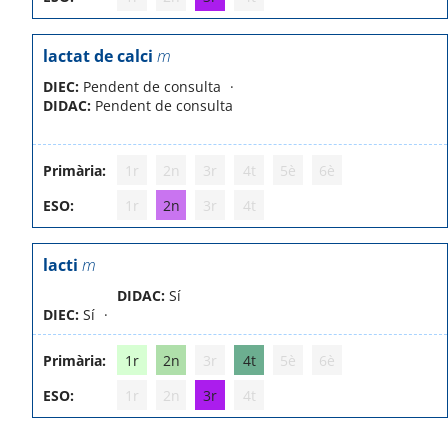
lactat de calci
m
DIEC:
Pendent de consulta
DIDAC:
Pendent de consulta
Primària:
1r
2n
3r
4t
5è
6è
ESO:
1r
2n
3r
4t
lacti
m
DIDAC:
Sí
DIEC:
Sí
Primària:
1r
2n
3r
4t
5è
6è
ESO:
1r
2n
3r
4t