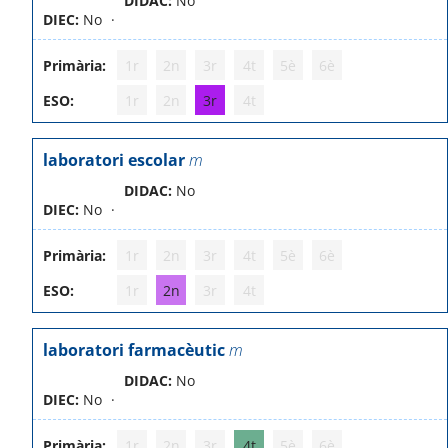
DIDAC:
No
DIEC:
No
Primària:
1r
2n
3r
4t
5è
6è
ESO:
1r
2n
3r
4t
laboratori escolar
m
DIDAC:
No
DIEC:
No
Primària:
1r
2n
3r
4t
5è
6è
ESO:
1r
2n
3r
4t
laboratori farmacèutic
m
DIDAC:
No
DIEC:
No
Primària:
1r
2n
3r
4t
5è
6è