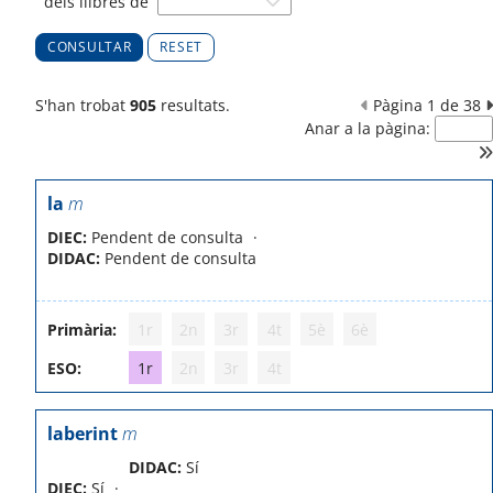
dels llibres de
RESET
S'han trobat
905
resultats.
Pàgina 1 de 38
Anar a la pàgina:
la
m
DIEC:
Pendent de consulta
DIDAC:
Pendent de consulta
Primària:
1r
2n
3r
4t
5è
6è
ESO:
1r
2n
3r
4t
laberint
m
DIDAC:
Sí
DIEC:
Sí