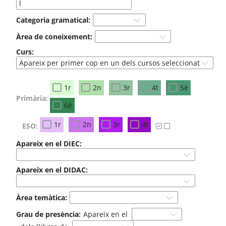
Categoria gramatical:
Àrea de coneixement:
Curs:
1r
2n
3r
4t
5è
Primària:
6è
1r
2n
3r
4t
ESO:
Apareix en el DIEC:
Apareix en el DIDAC:
Àrea temàtica:
Grau de presència:
Apareix en el