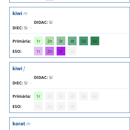
kiwi
m
DIDAC:
Sí
DIEC:
Sí
Primària:
1r
2n
3r
4t
5è
6è
ESO:
1r
2n
3r
4t
kiwi
f
DIDAC:
Sí
DIEC:
Sí
Primària:
1r
2n
3r
4t
5è
6è
ESO:
1r
2n
3r
4t
korat
m