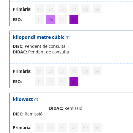
Primària:
1r
2n
3r
4t
5è
6è
ESO:
1r
2n
3r
4t
kilopondi metre cúbic
m
DIEC:
Pendent de consulta
DIDAC:
Pendent de consulta
Primària:
1r
2n
3r
4t
5è
6è
ESO:
1r
2n
3r
4t
kilowatt
m
DIDAC:
Remissió
DIEC:
Remissió
Primària:
1r
2n
3r
4t
5è
6è