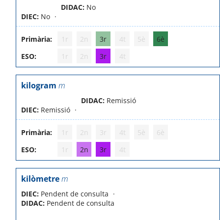
DIDAC:
No
DIEC:
No
Primària:
1r
2n
3r
4t
5è
6è
ESO:
1r
2n
3r
4t
kilogram
m
DIDAC:
Remissió
DIEC:
Remissió
Primària:
1r
2n
3r
4t
5è
6è
ESO:
1r
2n
3r
4t
kilòmetre
m
DIEC:
Pendent de consulta
DIDAC:
Pendent de consulta