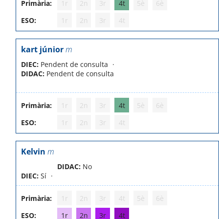
Primària:
1r
2n
3r
4t
5è
6è
ESO:
1r
2n
3r
4t
kart júnior
m
DIEC:
Pendent de consulta
DIDAC:
Pendent de consulta
Primària:
1r
2n
3r
4t
5è
6è
ESO:
1r
2n
3r
4t
Kelvin
m
DIDAC:
No
DIEC:
Sí
Primària:
1r
2n
3r
4t
5è
6è
ESO:
1r
2n
3r
4t