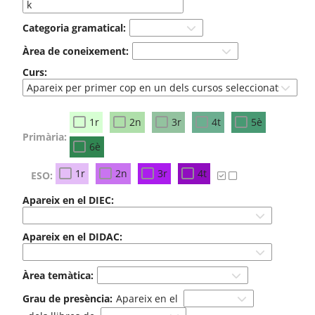
Categoria gramatical:
Àrea de coneixement:
Curs:
1r
2n
3r
4t
5è
Primària:
6è
1r
2n
3r
4t
ESO:
Apareix en el DIEC:
Apareix en el DIDAC:
Àrea temàtica:
Grau de presència:
Apareix en el