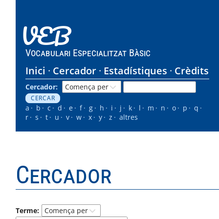
VEB
Vocabulari Especialitzat Bàsic
Inici
Cercador
Estadístiques
Crèdits
Cercador:
a
b
c
d
e
f
g
h
i
j
k
l
m
n
o
p
q
r
s
t
u
v
w
x
y
z
altres
Cercador
Terme: