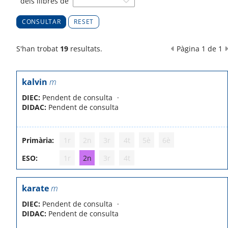
dels llibres de
RESET
S'han trobat
19
resultats.
Pàgina 1 de 1
kalvin
m
DIEC:
Pendent de consulta
DIDAC:
Pendent de consulta
Primària:
1r
2n
3r
4t
5è
6è
ESO:
1r
2n
3r
4t
karate
m
DIEC:
Pendent de consulta
DIDAC:
Pendent de consulta