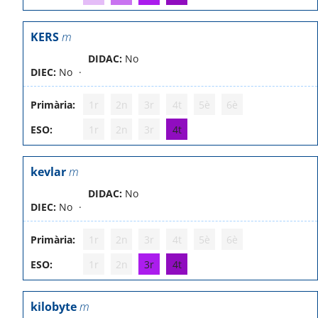
KERS
m
DIDAC:
No
DIEC:
No
Primària:
1r
2n
3r
4t
5è
6è
ESO:
1r
2n
3r
4t
kevlar
m
DIDAC:
No
DIEC:
No
Primària:
1r
2n
3r
4t
5è
6è
ESO:
1r
2n
3r
4t
kilobyte
m