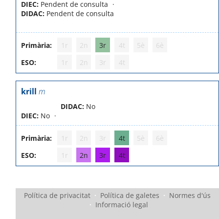
DIEC:
Pendent de consulta
DIDAC:
Pendent de consulta
Primària:
1r
2n
3r
4t
5è
6è
ESO:
1r
2n
3r
4t
krill
m
DIDAC:
No
DIEC:
No
Primària:
1r
2n
3r
4t
5è
6è
ESO:
1r
2n
3r
4t
Política de privacitat
·
Política de galetes
·
Normes d'ús
·
Informació legal