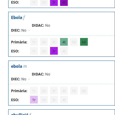
ESO:
1r
2n
3r
4t
Ebola
f
DIDAC:
No
DIEC:
No
Primària:
1r
2n
3r
4t
5è
6è
ESO:
1r
2n
3r
4t
ebola
m
DIDAC:
No
DIEC:
No
Primària:
1r
2n
3r
4t
5è
6è
ESO:
1r
2n
3r
4t