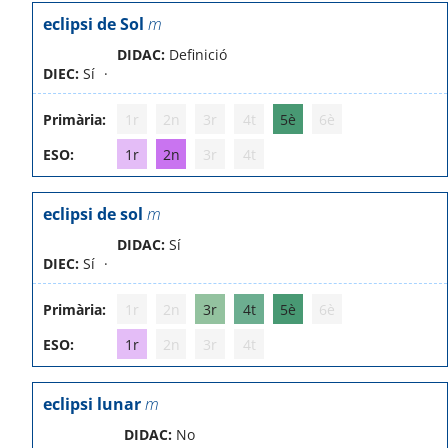
eclipsi de Sol
m
DIDAC:
Definició
DIEC:
Sí
Primària:
1r
2n
3r
4t
5è
6è
ESO:
1r
2n
3r
4t
eclipsi de sol
m
DIDAC:
Sí
DIEC:
Sí
Primària:
1r
2n
3r
4t
5è
6è
ESO:
1r
2n
3r
4t
eclipsi lunar
m
DIDAC:
No