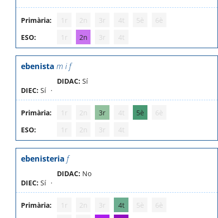
Primària:
1r
2n
3r
4t
5è
6è
ESO:
1r
2n
3r
4t
ebenista
m i f
DIDAC:
Sí
DIEC:
Sí
Primària:
1r
2n
3r
4t
5è
6è
ESO:
1r
2n
3r
4t
ebenisteria
f
DIDAC:
No
DIEC:
Sí
Primària:
1r
2n
3r
4t
5è
6è