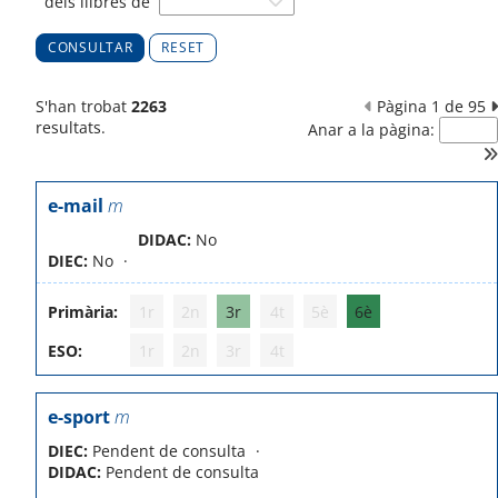
dels llibres de
RESET
S'han trobat
2263
Pàgina 1 de 95
resultats.
Anar a la pàgina:
e-mail
m
DIDAC:
No
DIEC:
No
Primària:
1r
2n
3r
4t
5è
6è
ESO:
1r
2n
3r
4t
e-sport
m
DIEC:
Pendent de consulta
DIDAC:
Pendent de consulta