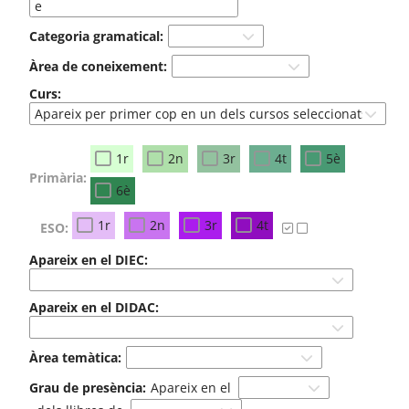
Categoria gramatical:
Àrea de coneixement:
Curs:
1r
2n
3r
4t
5è
Primària:
6è
1r
2n
3r
4t
ESO:
Apareix en el DIEC:
Apareix en el DIDAC:
Àrea temàtica:
Grau de presència:
Apareix en el