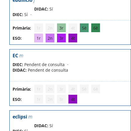
ebullició
f
DIDAC:
Sí
DIEC:
Sí
Primària:
1r
2n
3r
4t
5è
6è
ESO:
1r
2n
3r
4t
EC
m
DIEC:
Pendent de consulta
DIDAC:
Pendent de consulta
Primària:
1r
2n
3r
4t
5è
6è
ESO:
1r
2n
3r
4t
eclipsi
m
DIDAC:
Sí