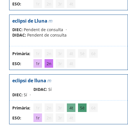
ESO:
1r
2n
3r
4t
eclipsi de Lluna
m
DIEC:
Pendent de consulta
DIDAC:
Pendent de consulta
Primària:
1r
2n
3r
4t
5è
6è
ESO:
1r
2n
3r
4t
eclipsi de lluna
m
DIDAC:
Sí
DIEC:
Sí
Primària:
1r
2n
3r
4t
5è
6è
ESO:
1r
2n
3r
4t