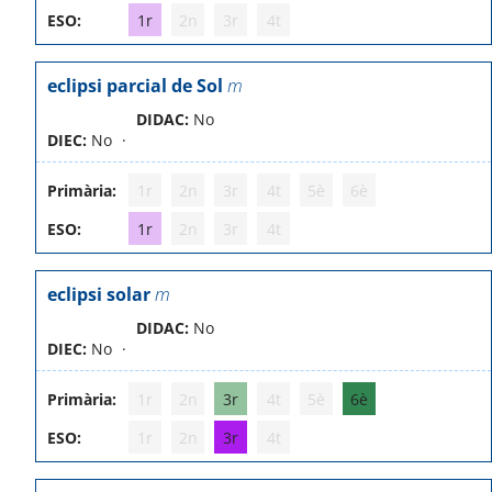
ESO:
1r
2n
3r
4t
eclipsi parcial de Sol
m
DIDAC:
No
DIEC:
No
Primària:
1r
2n
3r
4t
5è
6è
ESO:
1r
2n
3r
4t
eclipsi solar
m
DIDAC:
No
DIEC:
No
Primària:
1r
2n
3r
4t
5è
6è
ESO:
1r
2n
3r
4t