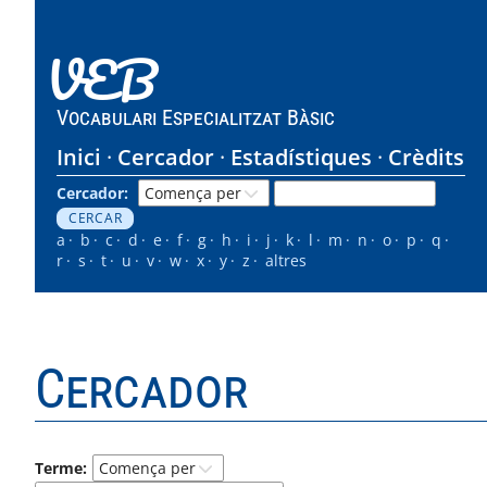
VEB
Vocabulari Especialitzat Bàsic
Inici
Cercador
Estadístiques
Crèdits
Cercador:
a
b
c
d
e
f
g
h
i
j
k
l
m
n
o
p
q
r
s
t
u
v
w
x
y
z
altres
Cercador
Terme: