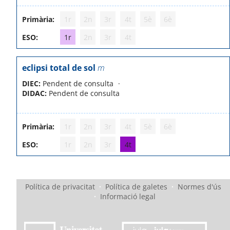
Primària:
1r
2n
3r
4t
5è
6è
ESO:
1r
2n
3r
4t
eclipsi total de sol
m
DIEC:
Pendent de consulta
DIDAC:
Pendent de consulta
Primària:
1r
2n
3r
4t
5è
6è
ESO:
1r
2n
3r
4t
Política de privacitat
·
Política de galetes
·
Normes d'ús
·
Informació legal