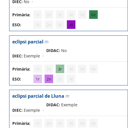
DIEC:
No
Primària:
1r
2n
3r
4t
5è
6è
ESO:
1r
2n
3r
4t
eclipsi parcial
m
DIDAC:
No
DIEC:
Exemple
Primària:
1r
2n
3r
4t
5è
6è
ESO:
1r
2n
3r
4t
eclipsi parcial de Lluna
m
DIDAC:
Exemple
DIEC:
Exemple
Primària:
1r
2n
3r
4t
5è
6è