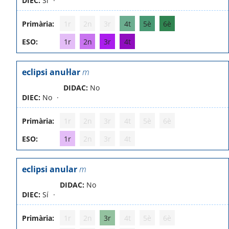
DIEC:
Sí
Primària:
1r
2n
3r
4t
5è
6è
ESO:
1r
2n
3r
4t
eclipsi anul·lar
m
DIDAC:
No
DIEC:
No
Primària:
1r
2n
3r
4t
5è
6è
ESO:
1r
2n
3r
4t
eclipsi anular
m
DIDAC:
No
DIEC:
Sí
Primària:
1r
2n
3r
4t
5è
6è