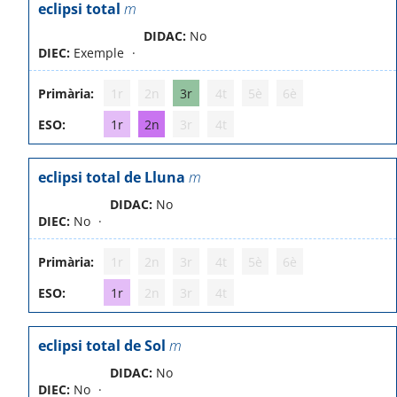
eclipsi total
m
DIDAC:
No
DIEC:
Exemple
Primària:
1r
2n
3r
4t
5è
6è
ESO:
1r
2n
3r
4t
eclipsi total de Lluna
m
DIDAC:
No
DIEC:
No
Primària:
1r
2n
3r
4t
5è
6è
ESO:
1r
2n
3r
4t
eclipsi total de Sol
m
DIDAC:
No
DIEC:
No