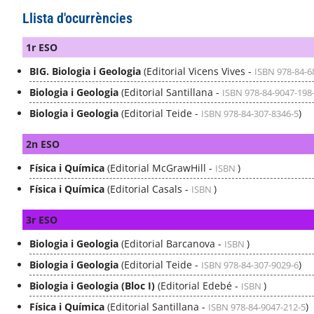
Llista d'ocurrències
1r ESO
BIG. Biologia i Geologia
(Editorial Vicens Vives -
ISBN 978-84-6
Biologia i Geologia
(Editorial Santillana -
ISBN 978-84-9047-198
Biologia i Geologia
(Editorial Teide -
)
ISBN 978-84-307-8346-5
2n ESO
Física i Química
(Editorial McGrawHill -
)
ISBN
Física i Química
(Editorial Casals -
)
ISBN
3r ESO
Biologia i Geologia
(Editorial Barcanova -
)
ISBN
Biologia i Geologia
(Editorial Teide -
)
ISBN 978-84-307-9029-6
Biologia i Geologia (Bloc I)
(Editorial Edebé -
)
ISBN
Física i Química
(Editorial Santillana -
)
ISBN 978-84-9047-212-5