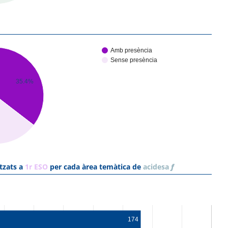
Amb presència
Sense presència
35.4%
tzats a
1r ESO
per cada àrea temàtica de
acidesa
f
174