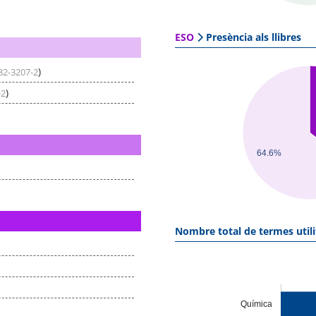
ESO
Presència als llibres
)
82-3207-2
)
-2
64.6%
Nombre total de termes utili
Química