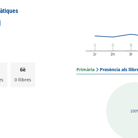
àtiques
0
0
0
0
0
0
1r
2n
3r
6è
Primària
Presència als llibr
es
0 llibres
100