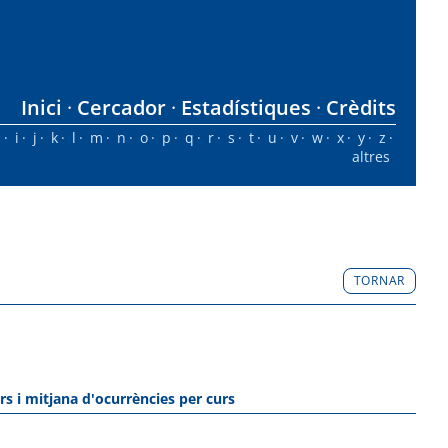
Inici
Cercador
Estadístiques
Crèdits
h
i
j
k
l
m
n
o
p
q
r
s
t
u
v
w
x
y
z
altres
TORNAR
rs i mitjana d'ocurrències per curs