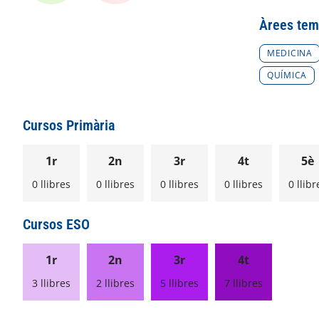
Àrees tem
MEDICINA
QUÍMICA
Cursos Primària
1r
2n
3r
4t
5è
0 llibres
0 llibres
0 llibres
0 llibres
0 llibr
Cursos ESO
1r
2n
3r
4t
3 llibres
2 llibres
5 llibres
7 llibres