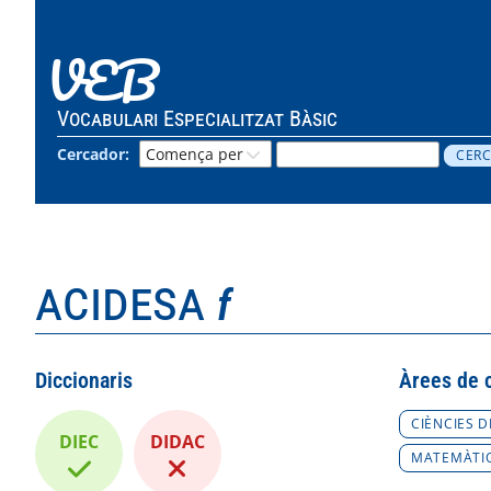
VEB
Vocabulari Especialitzat Bàsic
Cercador:
acidesa
f
Diccionaris
Àrees de 
CIÈNCIES D
DIEC
DIDAC
MATEMÀTI