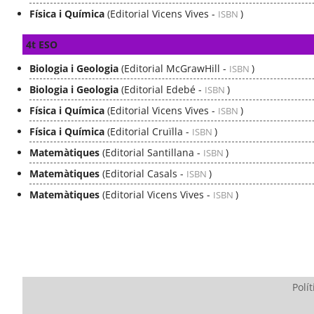
Física i Química
(Editorial Vicens Vives -
)
ISBN
4t ESO
Biologia i Geologia
(Editorial McGrawHill -
)
ISBN
Biologia i Geologia
(Editorial Edebé -
)
ISBN
Física i Química
(Editorial Vicens Vives -
)
ISBN
Física i Química
(Editorial Cruïlla -
)
ISBN
Matemàtiques
(Editorial Santillana -
)
ISBN
Matemàtiques
(Editorial Casals -
)
ISBN
Matemàtiques
(Editorial Vicens Vives -
)
ISBN
Polít