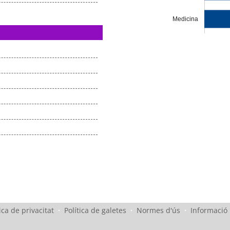
Medicina
ica de privacitat
·
Política de galetes
·
Normes d'ús
·
Informació 