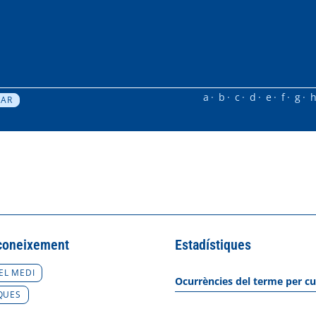
a
b
c
d
e
f
g
coneixement
Estadístiques
EL MEDI
Ocurrències del terme per cu
QUES