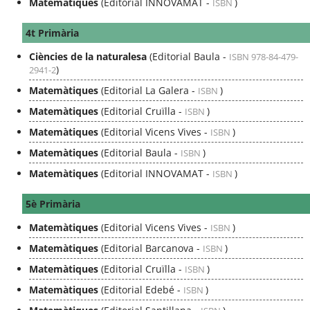
Matemàtiques
(Editorial INNOVAMAT -
)
ISBN
4t Primària
Ciències de la naturalesa
(Editorial Baula -
ISBN 978-84-479-
)
2941-2
Matemàtiques
(Editorial La Galera -
)
ISBN
Matemàtiques
(Editorial Cruïlla -
)
ISBN
Matemàtiques
(Editorial Vicens Vives -
)
ISBN
Matemàtiques
(Editorial Baula -
)
ISBN
Matemàtiques
(Editorial INNOVAMAT -
)
ISBN
5è Primària
Matemàtiques
(Editorial Vicens Vives -
)
ISBN
Matemàtiques
(Editorial Barcanova -
)
ISBN
Matemàtiques
(Editorial Cruïlla -
)
ISBN
Matemàtiques
(Editorial Edebé -
)
ISBN