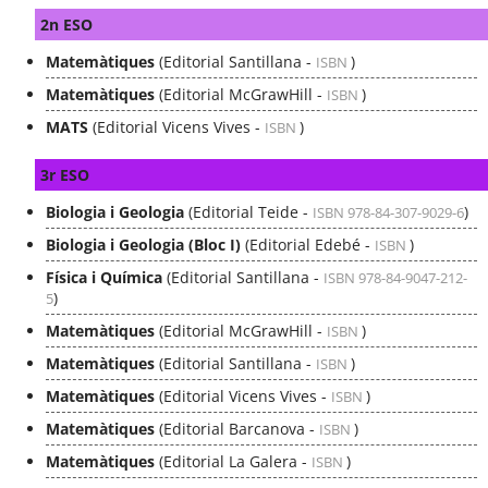
2n ESO
Matemàtiques
(Editorial Santillana -
)
ISBN
Matemàtiques
(Editorial McGrawHill -
)
ISBN
MATS
(Editorial Vicens Vives -
)
ISBN
3r ESO
Biologia i Geologia
(Editorial Teide -
)
ISBN 978-84-307-9029-6
Biologia i Geologia (Bloc I)
(Editorial Edebé -
)
ISBN
Física i Química
(Editorial Santillana -
ISBN 978-84-9047-212-
)
5
Matemàtiques
(Editorial McGrawHill -
)
ISBN
Matemàtiques
(Editorial Santillana -
)
ISBN
Matemàtiques
(Editorial Vicens Vives -
)
ISBN
Matemàtiques
(Editorial Barcanova -
)
ISBN
Matemàtiques
(Editorial La Galera -
)
ISBN