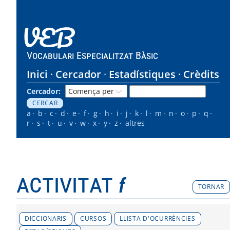
VEB
Vocabulari Especialitzat Bàsic
Inici
Cercador
Estadístiques
Crèdits
Cercador:
a
b
c
d
e
f
g
h
i
j
k
l
m
n
o
p
q
r
s
t
u
v
w
x
y
z
altres
activitat
f
TORNAR
DICCIONARIS
CURSOS
LLISTA D'OCURRÈNCIES