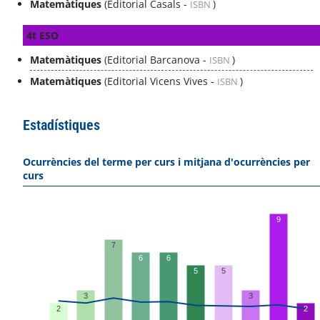
Matemàtiques
(Editorial Casals -
)
ISBN
4t ESO
Matemàtiques
(Editorial Barcanova -
)
ISBN
Matemàtiques
(Editorial Vicens Vives -
)
ISBN
Estadístiques
Ocurrències del terme per curs i mitjana d'ocurrències per
curs
9
7
6
6
5
5
3
3
2
2