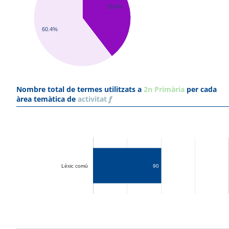
39.6%
60.4%
Nombre total de termes utilitzats a
2n Primària
per cada
àrea temàtica de
activitat
f
Lèxic comú
90