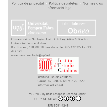
Política de privacitat
·
Política de galetes
·
Normes d'ús
·
Informació legal
Observatori de Neologia - Institut de Lingüística Aplicada -
Universitat Pompeu Fabra
Roc Boronat, 138, 08018 Barcelona. Tel. 935 422 322 Fax 935
422 321
observatori.neologia@upf.edu
Institut d'Estudis Catalans
Carme, 47, 08001. Tel. 932 701 620
informacio@iec.cat
VEB-WEB
by
Rosa Estopà
is licensed under
CC BY-NC-ND 4.0
ISSN 3081-4243