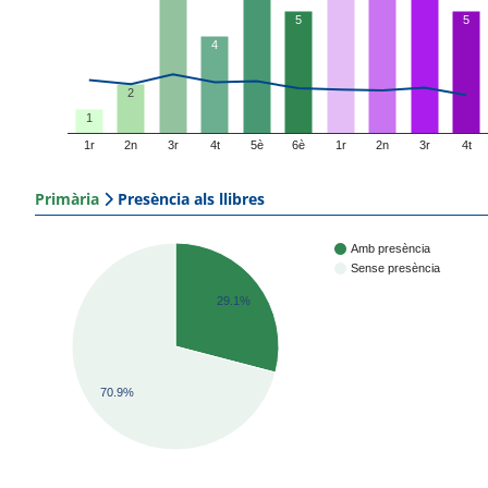
5
5
4
2
1
1r
2n
3r
4t
5è
6è
1r
2n
3r
4t
Primària
Presència als llibres
Amb presència
Sense presència
29.1%
70.9%