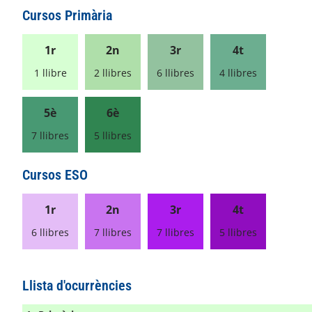
Cursos Primària
1r
2n
3r
4t
1 llibre
2 llibres
6 llibres
4 llibres
5è
6è
7 llibres
5 llibres
Cursos ESO
1r
2n
3r
4t
6 llibres
7 llibres
7 llibres
5 llibres
Llista d'ocurrències