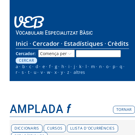
VEB
Vocabulari Especialitzat Bàsic
Inici
Cercador
Estadístiques
Crèdits
Cercador:
a
b
c
d
e
f
g
h
i
j
k
l
m
n
o
p
q
r
s
t
u
v
w
x
y
z
altres
amplada
f
TORNAR
DICCIONARIS
CURSOS
LLISTA D'OCURRÈNCIES