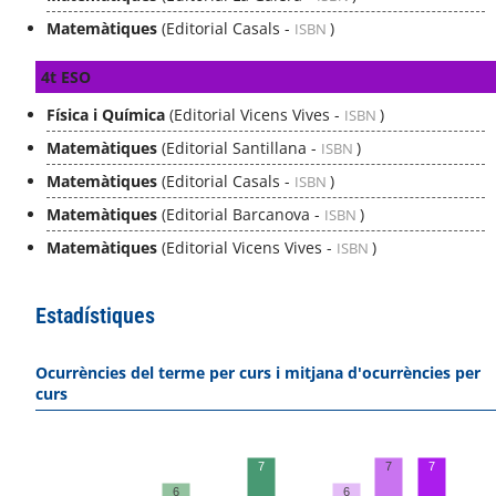
Matemàtiques
(Editorial Casals -
)
ISBN
4t ESO
Física i Química
(Editorial Vicens Vives -
)
ISBN
Matemàtiques
(Editorial Santillana -
)
ISBN
Matemàtiques
(Editorial Casals -
)
ISBN
Matemàtiques
(Editorial Barcanova -
)
ISBN
Matemàtiques
(Editorial Vicens Vives -
)
ISBN
Estadístiques
Ocurrències del terme per curs i mitjana d'ocurrències per
curs
7
7
7
6
6