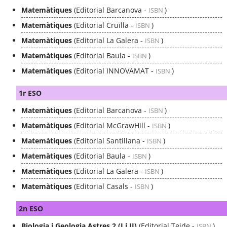
Matemàtiques
(Editorial Barcanova -
)
ISBN
Matemàtiques
(Editorial Cruïlla -
)
ISBN
Matemàtiques
(Editorial La Galera -
)
ISBN
Matemàtiques
(Editorial Baula -
)
ISBN
Matemàtiques
(Editorial INNOVAMAT -
)
ISBN
1r ESO
Matemàtiques
(Editorial Barcanova -
)
ISBN
Matemàtiques
(Editorial McGrawHill -
)
ISBN
Matemàtiques
(Editorial Santillana -
)
ISBN
Matemàtiques
(Editorial Baula -
)
ISBN
Matemàtiques
(Editorial La Galera -
)
ISBN
Matemàtiques
(Editorial Casals -
)
ISBN
2n ESO
Biologia i Geologia Astres 2 (I i II)
(Editorial Teide -
)
ISBN