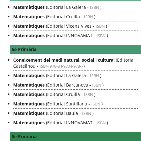
Matemàtiques
(Editorial La Galera -
)
ISBN
Matemàtiques
(Editorial Cruïlla -
)
ISBN
Matemàtiques
(Editorial Vicens Vives -
)
ISBN
Matemàtiques
(Editorial INNOVAMAT -
)
ISBN
5è Primària
Coneixement del medi natural, social i cultural
(Editorial
Castellnou -
)
ISBN 978-84-9804-978-7
Matemàtiques
(Editorial La Galera -
)
ISBN
Matemàtiques
(Editorial Barcanova -
)
ISBN
Matemàtiques
(Editorial Cruïlla -
)
ISBN
Matemàtiques
(Editorial Santillana -
)
ISBN
Matemàtiques
(Editorial Baula -
)
ISBN
Matemàtiques
(Editorial INNOVAMAT -
)
ISBN
6è Primària