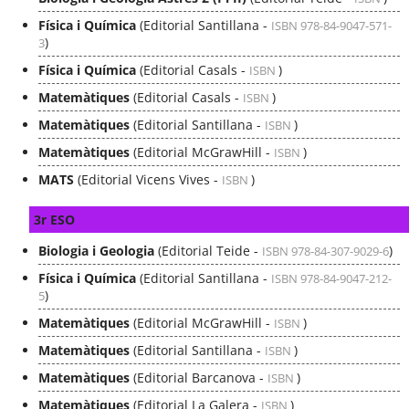
Física i Química
(Editorial Santillana -
ISBN 978-84-9047-571-
)
3
Física i Química
(Editorial Casals -
)
ISBN
Matemàtiques
(Editorial Casals -
)
ISBN
Matemàtiques
(Editorial Santillana -
)
ISBN
Matemàtiques
(Editorial McGrawHill -
)
ISBN
MATS
(Editorial Vicens Vives -
)
ISBN
3r ESO
Biologia i Geologia
(Editorial Teide -
)
ISBN 978-84-307-9029-6
Física i Química
(Editorial Santillana -
ISBN 978-84-9047-212-
)
5
Matemàtiques
(Editorial McGrawHill -
)
ISBN
Matemàtiques
(Editorial Santillana -
)
ISBN
Matemàtiques
(Editorial Barcanova -
)
ISBN
Matemàtiques
(Editorial La Galera -
)
ISBN