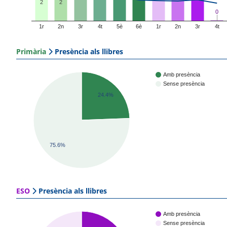
2
2
0
0
1r
2n
3r
4t
5è
6è
1r
2n
3r
4t
Primària
Presència als llibres
Amb presència
Sense presència
24.4%
75.6%
ESO
Presència als llibres
Amb presència
Sense presència