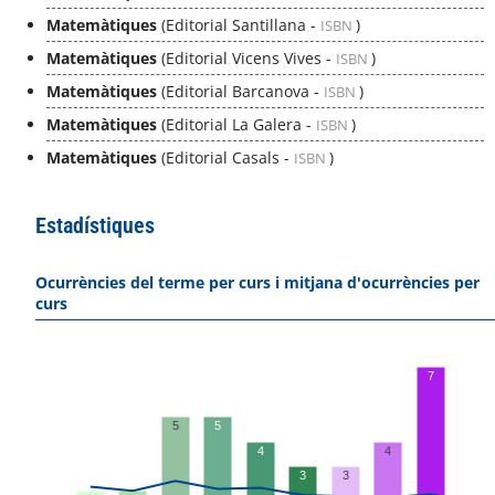
Matemàtiques
(Editorial Santillana -
)
ISBN
Matemàtiques
(Editorial Vicens Vives -
)
ISBN
Matemàtiques
(Editorial Barcanova -
)
ISBN
Matemàtiques
(Editorial La Galera -
)
ISBN
Matemàtiques
(Editorial Casals -
)
ISBN
Estadístiques
Ocurrències del terme per curs i mitjana d'ocurrències per
curs
7
5
5
4
4
3
3