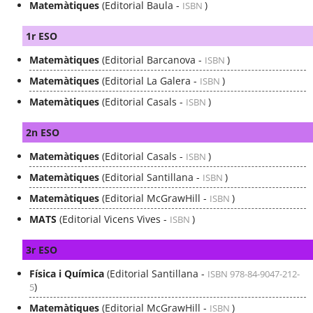
Matemàtiques
(Editorial Baula -
)
ISBN
1r ESO
Matemàtiques
(Editorial Barcanova -
)
ISBN
Matemàtiques
(Editorial La Galera -
)
ISBN
Matemàtiques
(Editorial Casals -
)
ISBN
2n ESO
Matemàtiques
(Editorial Casals -
)
ISBN
Matemàtiques
(Editorial Santillana -
)
ISBN
Matemàtiques
(Editorial McGrawHill -
)
ISBN
MATS
(Editorial Vicens Vives -
)
ISBN
3r ESO
Física i Química
(Editorial Santillana -
ISBN 978-84-9047-212-
)
5
Matemàtiques
(Editorial McGrawHill -
)
ISBN