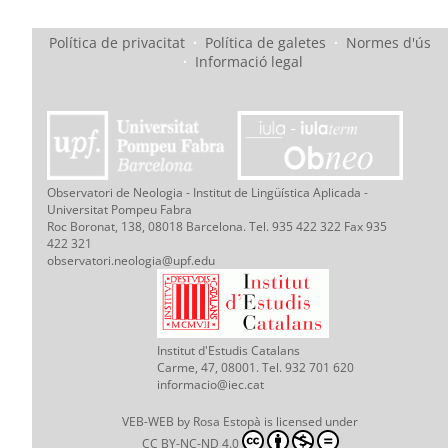
Política de privacitat
·
Política de galetes
·
Normes d'ús
·
Informació legal
Observatori de Neologia - Institut de Lingüística Aplicada -
Universitat Pompeu Fabra
Roc Boronat, 138, 08018 Barcelona. Tel. 935 422 322 Fax 935
422 321
observatori.neologia@upf.edu
Institut d'Estudis Catalans
Carme, 47, 08001. Tel. 932 701 620
informacio@iec.cat
VEB-WEB
by
Rosa Estopà
is licensed under
CC BY-NC-ND 4.0