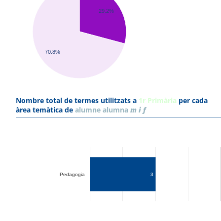
29.2%
70.8%
Nombre total de termes utilitzats a
1r Primària
per cada
àrea temàtica de
alumne alumna
m i f
Pedagogia
3