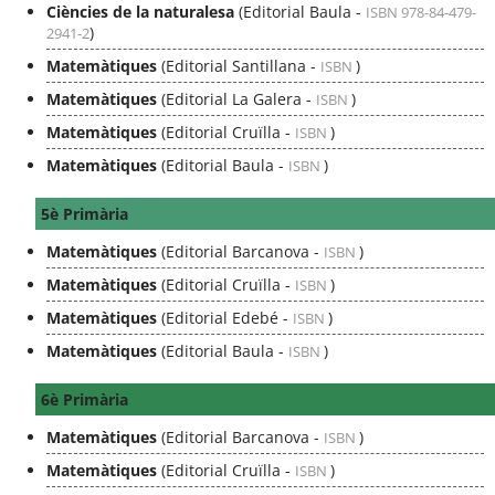
Ciències de la naturalesa
(Editorial Baula -
ISBN 978-84-479-
)
2941-2
Matemàtiques
(Editorial Santillana -
)
ISBN
Matemàtiques
(Editorial La Galera -
)
ISBN
Matemàtiques
(Editorial Cruïlla -
)
ISBN
Matemàtiques
(Editorial Baula -
)
ISBN
5è Primària
Matemàtiques
(Editorial Barcanova -
)
ISBN
Matemàtiques
(Editorial Cruïlla -
)
ISBN
Matemàtiques
(Editorial Edebé -
)
ISBN
Matemàtiques
(Editorial Baula -
)
ISBN
6è Primària
Matemàtiques
(Editorial Barcanova -
)
ISBN
Matemàtiques
(Editorial Cruïlla -
)
ISBN