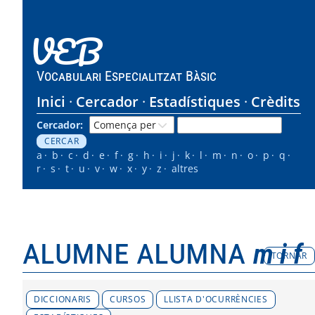
VEB
Vocabulari Especialitzat Bàsic
Inici
Cercador
Estadístiques
Crèdits
Cercador:
a
b
c
d
e
f
g
h
i
j
k
l
m
n
o
p
q
r
s
t
u
v
w
x
y
z
altres
alumne alumna
m i f
TORNAR
DICCIONARIS
CURSOS
LLISTA D'OCURRÈNCIES