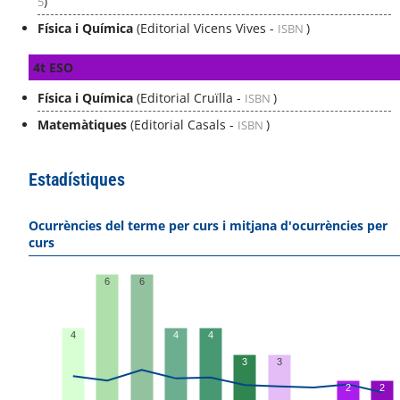
)
5
Física i Química
(Editorial Vicens Vives -
)
ISBN
4t ESO
Física i Química
(Editorial Cruïlla -
)
ISBN
Matemàtiques
(Editorial Casals -
)
ISBN
Estadístiques
Ocurrències del terme per curs i mitjana d'ocurrències per
curs
6
6
4
4
4
3
3
2
2