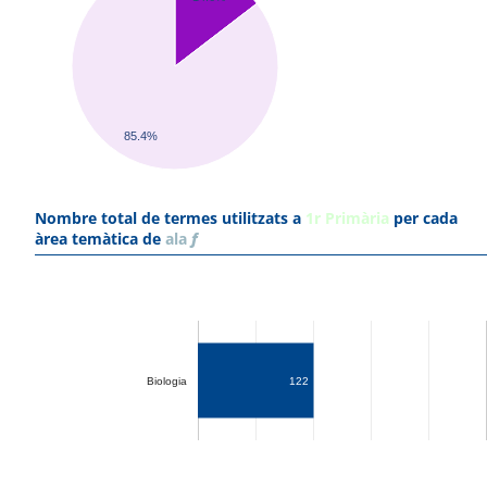
85.4%
Nombre total de termes utilitzats a
1r Primària
per cada
àrea temàtica de
ala
f
Biologia
122