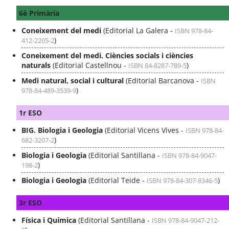
6è Primària
Coneixement del medi
(Editorial La Galera -
ISBN 978-84-
)
412-2205-2
Coneixement del medi. Ciències socials i ciències
naturals
(Editorial Castellnou -
)
ISBN 84-8287-789-5
Medi natural, social i cultural
(Editorial Barcanova -
ISBN
)
978-84-489-3539-9
1r ESO
BIG. Biologia i Geologia
(Editorial Vicens Vives -
ISBN 978-84-
)
682-3207-2
Biologia i Geologia
(Editorial Santillana -
ISBN 978-84-9047-
)
198-2
Biologia i Geologia
(Editorial Teide -
)
ISBN 978-84-307-8346-5
3r ESO
Física i Química
(Editorial Santillana -
ISBN 978-84-9047-212-