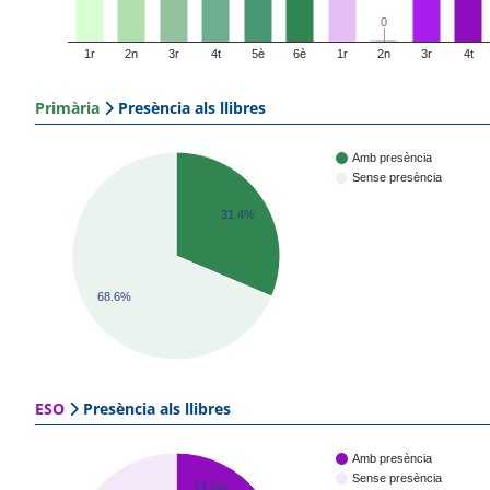
0
0
1r
2n
3r
4t
5è
6è
1r
2n
3r
4t
Primària
Presència als llibres
Amb presència
Sense presència
31.4%
68.6%
ESO
Presència als llibres
Amb presència
Sense presència
14.6%