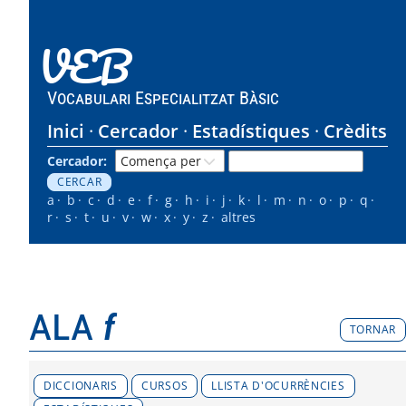
VEB
Vocabulari Especialitzat Bàsic
Inici
Cercador
Estadístiques
Crèdits
Cercador:
a
b
c
d
e
f
g
h
i
j
k
l
m
n
o
p
q
r
s
t
u
v
w
x
y
z
altres
ala
f
TORNAR
DICCIONARIS
CURSOS
LLISTA D'OCURRÈNCIES