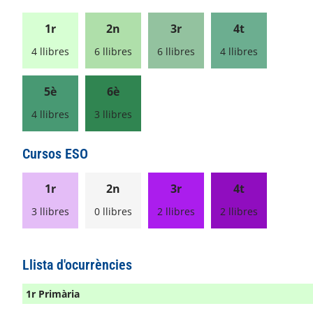
1r
2n
3r
4t
4 llibres
6 llibres
6 llibres
4 llibres
5è
6è
4 llibres
3 llibres
Cursos ESO
1r
2n
3r
4t
3 llibres
0 llibres
2 llibres
2 llibres
Llista d'ocurrències
1r Primària