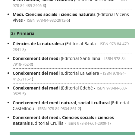
)
978-84-489-2405-8
Medi. Ciències socials i ciències naturals
(Editorial Vicens
Vives -
)
ISBN 978-84-982-2912-6
3r Primària
Ciències de la naturalesa
(Editorial Baula -
ISBN 978-84-479-
)
2841-8
Coneixement del medi
(Editorial Santillana -
ISBN 978-84-
)
7918-762-0
Coneixement del medi
(Editorial La Galera -
ISBN 978-84-
)
412-2116-1
Coneixement del medi
(Editorial Edebé -
ISBN 978-84-683-
)
0525-5
Coneixement del medi natural, social i cultural
(Editorial
Castellnou -
)
ISBN 978-84-9804-861-2
Coneixement del medi. Ciències socials i ciències
naturals
(Editorial Cruïlla -
)
ISBN 978-84-661-2909-1