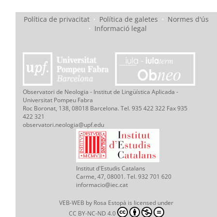
Política de privacitat
·
Política de galetes
·
Normes d'ús
·
Informació legal
Observatori de Neologia - Institut de Lingüística Aplicada -
Universitat Pompeu Fabra
Roc Boronat, 138, 08018 Barcelona. Tel. 935 422 322 Fax 935
422 321
observatori.neologia@upf.edu
Institut d'Estudis Catalans
Carme, 47, 08001. Tel. 932 701 620
informacio@iec.cat
VEB-WEB
by
Rosa Estopà
is licensed under
CC BY-NC-ND 4.0