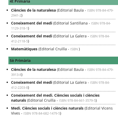
4t Primària
Ciències de la naturalesa
(Editorial Baula -
ISBN 978-84-479-
)
2941-2
Coneixement del medi
(Editorial Santillana -
ISBN 978-84-
)
1129-318-1
Coneixement del medi
(Editorial La Galera -
ISBN 978-84-
)
412-2118-5
Matemàtiques
(Editorial Cruïlla -
)
ISBN
5è Primària
Ciències de la naturalesa
(Editorial Baula -
ISBN 978-84-479-
)
3913-8
Coneixement del medi
(Editorial La Galera -
ISBN 978-84-
)
412-2203-8
Coneixement del medi. Ciències socials i ciències
naturals
(Editorial Cruïlla -
)
ISBN 978-84-661-3579-5
Medi. Ciències socials i ciències naturals
(Editorial Vicens
Vives -
)
ISBN 978-84-682-1479-5