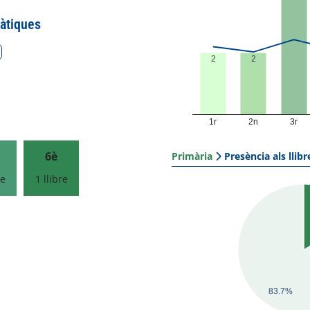
àtiques
2
2
1r
2n
3r
6è
Primària
Presència als llibr
re
1 llibre
83.7%