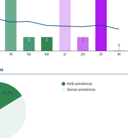
1
1
1
0
0
4t
5è
6è
1r
2n
3r
4t
es
Amb presència
Sense presència
16.3%