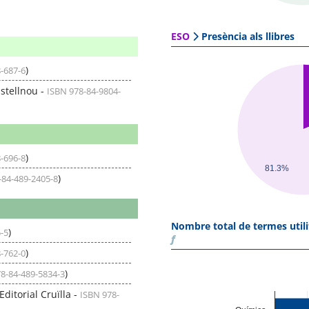
ESO
Presència als llibres
)
-687-6
astellnou -
ISBN 978-84-9804-
)
-696-8
81.3%
)
-84-489-2405-8
Nombre total de termes utili
)
-5
f
)
-762-0
)
8-84-489-5834-3
Editorial Cruïlla -
ISBN 978-