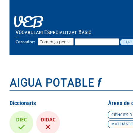
VEB
Vocabulari Especialitzat Bàsic
Cercador:
aigua potable
f
Diccionaris
Àrees de 
CIÈNCIES D
DIEC
DIDAC
MATEMÀTI