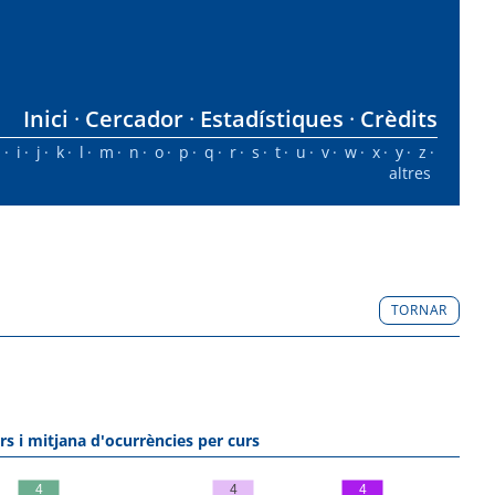
Inici
Cercador
Estadístiques
Crèdits
h
i
j
k
l
m
n
o
p
q
r
s
t
u
v
w
x
y
z
altres
TORNAR
rs i mitjana d'ocurrències per curs
4
4
4