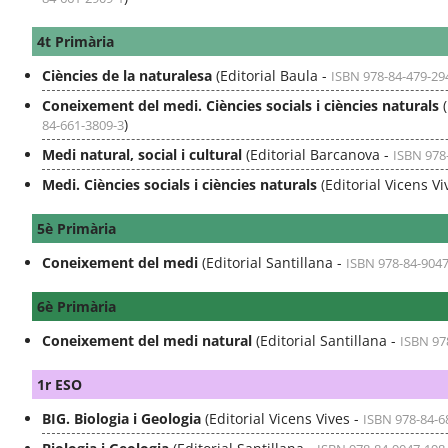
4t Primària
Ciències de la naturalesa
(Editorial Baula -
ISBN 978-84-479-29
Coneixement del medi. Ciències socials i ciències naturals
(
)
84-661-3809-3
Medi natural, social i cultural
(Editorial Barcanova -
ISBN 978
Medi. Ciències socials i ciències naturals
(Editorial Vicens Vi
5è Primària
Coneixement del medi
(Editorial Santillana -
ISBN 978-84-904
6è Primària
Coneixement del medi natural
(Editorial Santillana -
ISBN 97
1r ESO
BIG. Biologia i Geologia
(Editorial Vicens Vives -
ISBN 978-84-6