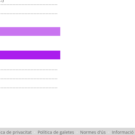
)
-2
ica de privacitat
·
Política de galetes
·
Normes d'ús
·
Informació 