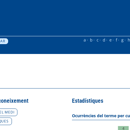
a
b
c
d
e
f
g
coneixement
Estadístiques
EL MEDI
Ocurrències del terme per cu
QUES
4