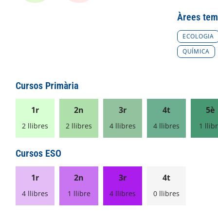
Àrees tem
ECOLOGIA
QUÍMICA
Cursos Primària
1r
2n
3r
4t
5è
2 llibres
2 llibres
4 llibres
4 llibres
1 llib
Cursos ESO
1r
2n
3r
4t
4 llibres
1 llibre
4 llibres
0 llibres