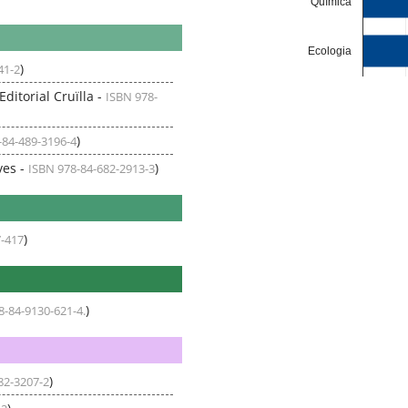
Química
Ecologia
)
41-2
Editorial Cruïlla -
ISBN 978-
)
-84-489-3196-4
ves -
)
ISBN 978-84-682-2913-3
)
7-417
)
8-84-9130-621-4.
)
82-3207-2