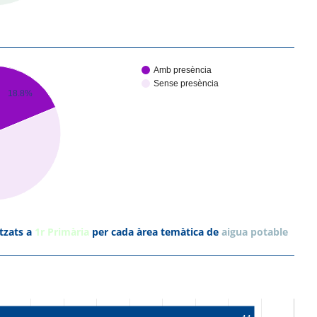
Amb presència
Sense presència
18.8%
tzats a
1r Primària
per cada àrea temàtica de
aigua potable