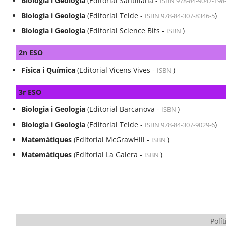
Biologia i Geologia
(Editorial Santillana -
ISBN 978-84-9047-198
Biologia i Geologia
(Editorial Teide -
)
ISBN 978-84-307-8346-5
Biologia i Geologia
(Editorial Science Bits -
)
ISBN
2n ESO
Física i Química
(Editorial Vicens Vives -
)
ISBN
3r ESO
Biologia i Geologia
(Editorial Barcanova -
)
ISBN
Biologia i Geologia
(Editorial Teide -
)
ISBN 978-84-307-9029-6
Matemàtiques
(Editorial McGrawHill -
)
ISBN
Matemàtiques
(Editorial La Galera -
)
ISBN
Polít