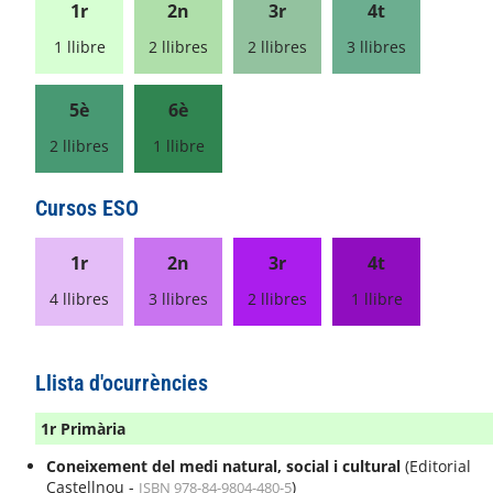
1r
2n
3r
4t
1 llibre
2 llibres
2 llibres
3 llibres
5è
6è
2 llibres
1 llibre
Cursos ESO
1r
2n
3r
4t
4 llibres
3 llibres
2 llibres
1 llibre
Llista d'ocurrències
1r Primària
Coneixement del medi natural, social i cultural
(Editorial
Castellnou -
)
ISBN 978-84-9804-480-5