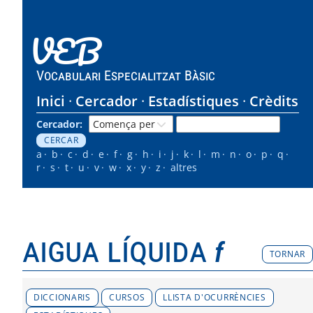
VEB
Vocabulari Especialitzat Bàsic
Inici
Cercador
Estadístiques
Crèdits
Cercador:
a
b
c
d
e
f
g
h
i
j
k
l
m
n
o
p
q
r
s
t
u
v
w
x
y
z
altres
aigua líquida
f
TORNAR
DICCIONARIS
CURSOS
LLISTA D'OCURRÈNCIES