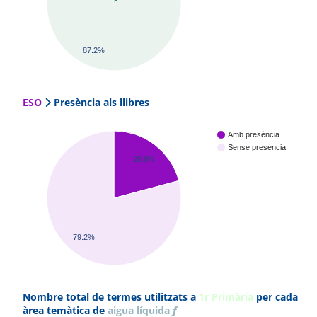
87.2%
ESO
Presència als llibres
Amb presència
Sense presència
20.8%
79.2%
Nombre total de termes utilitzats a
1r Primària
per cada
àrea temàtica de
aigua líquida
f