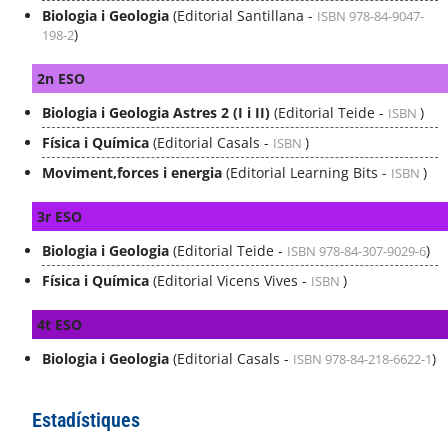
Biologia i Geologia
(Editorial Santillana -
ISBN 978-84-9047-
)
198-2
2n ESO
Biologia i Geologia Astres 2 (I i II)
(Editorial Teide -
)
ISBN
Física i Química
(Editorial Casals -
)
ISBN
Moviment,forces i energia
(Editorial Learning Bits -
)
ISBN
3r ESO
Biologia i Geologia
(Editorial Teide -
)
ISBN 978-84-307-9029-6
Física i Química
(Editorial Vicens Vives -
)
ISBN
4t ESO
Biologia i Geologia
(Editorial Casals -
)
ISBN 978-84-218-6622-1
Estadístiques