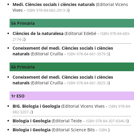
Medi. Ciències socials i ciències naturals
(Editorial Vicens
Vives -
)
ISBN 978-84-682-2913-3
5è Primària
Ciències de la naturalesa
(Editorial Edebé -
ISBN 978-84-683-
)
2174-2
Coneixement del medi. Ciències socials i ciències
naturals
(Editorial Cruïlla -
)
ISBN 978-84-661-3579-5
6è Primària
Coneixement del medi. Ciències socials i ciències
naturals
(Editorial Cruïlla -
)
ISBN 978-84-661-3825-3
1r ESO
BIG. Biologia i Geologia
(Editorial Vicens Vives -
ISBN 978-84-
)
682-3207-2
Biologia i Geologia
(Editorial Teide -
)
ISBN 978-84-307-8346-5
Biologia i Geologia
(Editorial Science Bits -
)
ISBN