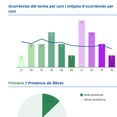
Ocurrències del terme per curs i mitjana d'ocurrències per
curs
4
3
3
2
2
2
2
1
1
1
1r
2n
3r
4t
5è
6è
1r
2n
3r
4t
Primària
Presència als llibres
Amb presència
Sense presència
12.8%