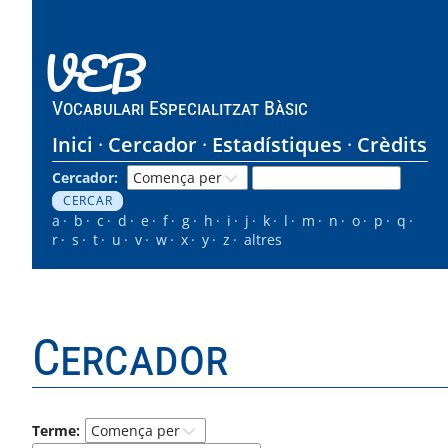
VEB
Vocabulari Especialitzat Bàsic
Inici
Cercador
Estadístiques
Crèdits
Cercador:
a
b
c
d
e
f
g
h
i
j
k
l
m
n
o
p
q
r
s
t
u
v
w
x
y
z
altres
Cercador
Terme: