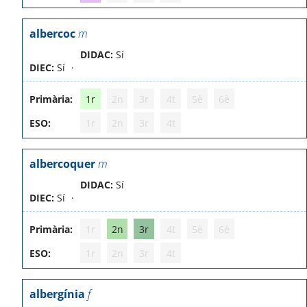
albercoc
m
DIDAC:
Sí
DIEC:
Sí
Primària:
1r
2n
3r
4t
5è
6è
ESO:
1r
2n
3r
4t
albercoquer
m
DIDAC:
Sí
DIEC:
Sí
Primària:
1r
2n
3r
4t
5è
6è
ESO:
1r
2n
3r
4t
albergínia
f