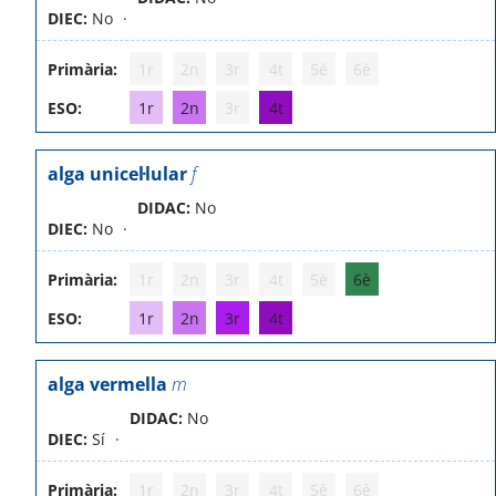
DIEC:
No
Primària:
1r
2n
3r
4t
5è
6è
ESO:
1r
2n
3r
4t
alga unicel·lular
f
DIDAC:
No
DIEC:
No
Primària:
1r
2n
3r
4t
5è
6è
ESO:
1r
2n
3r
4t
alga vermella
m
DIDAC:
No
DIEC:
Sí
Primària:
1r
2n
3r
4t
5è
6è