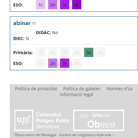
ESO:
1r
2n
3r
4t
alzinar
m
DIDAC:
No
DIEC:
Sí
Primària:
1r
2n
3r
4t
5è
6è
ESO:
1r
2n
3r
4t
Política de privacitat
·
Política de galetes
·
Normes d'ús
·
Informació legal
Observatori de Neologia - Institut de Lingüística Aplicada -