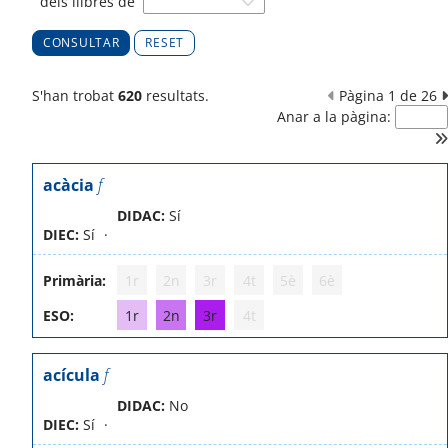
dels llibres de
RESET
S'han trobat
620
resultats.
Pàgina 1 de 26
Anar a la pàgina:
acàcia
f
DIDAC:
Sí
DIEC:
Sí
Primària:
1r
2n
3r
4t
5è
6è
ESO:
1r
2n
3r
4t
acícula
f
DIDAC:
No
DIEC:
Sí