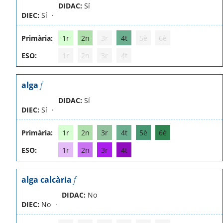
DIDAC:
Sí
DIEC:
Sí
Primària:
1r
2n
3r
4t
5è
6è
ESO:
1r
2n
3r
4t
alga
f
DIDAC:
Sí
DIEC:
Sí
Primària:
1r
2n
3r
4t
5è
6è
ESO:
1r
2n
3r
4t
alga calcària
f
DIDAC:
No
DIEC:
No