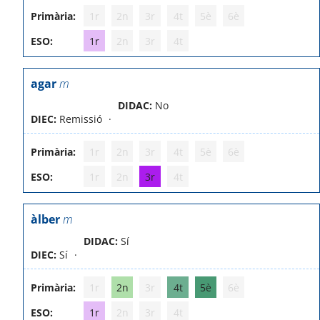
Primària:
1r
2n
3r
4t
5è
6è
ESO:
1r
2n
3r
4t
agar
m
DIDAC:
No
DIEC:
Remissió
Primària:
1r
2n
3r
4t
5è
6è
ESO:
1r
2n
3r
4t
àlber
m
DIDAC:
Sí
DIEC:
Sí
Primària:
1r
2n
3r
4t
5è
6è
ESO:
1r
2n
3r
4t