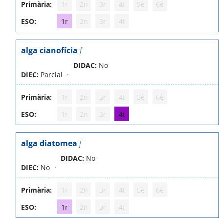
Primària:
1r
2n
3r
4t
5è
6è
ESO:
1r
2n
3r
4t
alga cianofícia
f
DIDAC:
No
DIEC:
Parcial
Primària:
1r
2n
3r
4t
5è
6è
ESO:
1r
2n
3r
4t
alga diatomea
f
DIDAC:
No
DIEC:
No
Primària:
1r
2n
3r
4t
5è
6è
ESO:
1r
2n
3r
4t