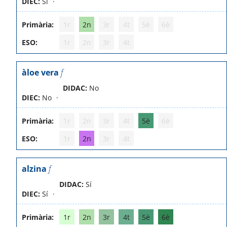
DIEC:
Sí
Primària:
1r
2n
3r
4t
5è
6è
ESO:
1r
2n
3r
4t
àloe vera
f
DIDAC:
No
DIEC:
No
Primària:
1r
2n
3r
4t
5è
6è
ESO:
1r
2n
3r
4t
alzina
f
DIDAC:
Sí
DIEC:
Sí
Primària:
1r
2n
3r
4t
5è
6è