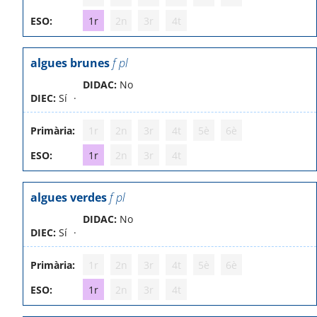
ESO:
1r
2n
3r
4t
algues brunes
f pl
DIDAC:
No
DIEC:
Sí
Primària:
1r
2n
3r
4t
5è
6è
ESO:
1r
2n
3r
4t
algues verdes
f pl
DIDAC:
No
DIEC:
Sí
Primària:
1r
2n
3r
4t
5è
6è
ESO:
1r
2n
3r
4t