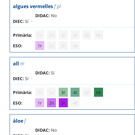
algues vermelles
f pl
DIDAC:
No
DIEC:
Sí
Primària:
1r
2n
3r
4t
5è
6è
ESO:
1r
2n
3r
4t
all
m
DIDAC:
Sí
DIEC:
Sí
Primària:
1r
2n
3r
4t
5è
6è
ESO:
1r
2n
3r
4t
àloe
f
DIDAC:
No