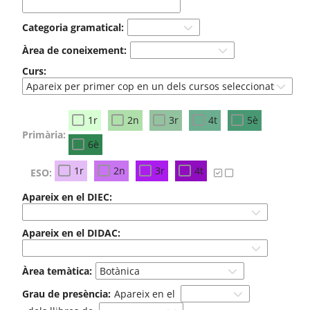
Categoria gramatical:
Àrea de coneixement:
Curs:
1r
2n
3r
4t
5è
Primària:
6è
1r
2n
3r
4t
ESO:
Apareix en el DIEC:
Apareix en el DIDAC:
Àrea temàtica:
Grau de presència:
Apareix en el