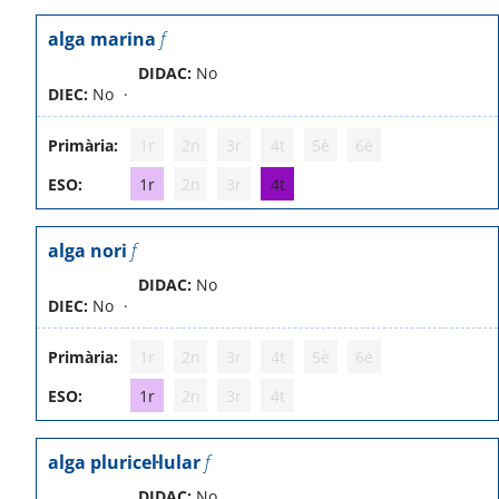
alga marina
f
DIDAC:
No
DIEC:
No
Primària:
1r
2n
3r
4t
5è
6è
ESO:
1r
2n
3r
4t
alga nori
f
DIDAC:
No
DIEC:
No
Primària:
1r
2n
3r
4t
5è
6è
ESO:
1r
2n
3r
4t
alga pluricel·lular
f
DIDAC:
No