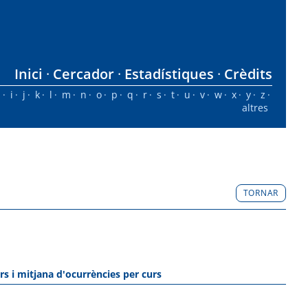
Inici
Cercador
Estadístiques
Crèdits
h
i
j
k
l
m
n
o
p
q
r
s
t
u
v
w
x
y
z
altres
TORNAR
rs i mitjana d'ocurrències per curs