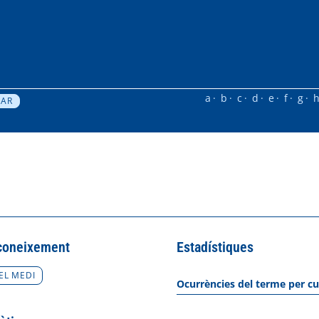
a
b
c
d
e
f
g
coneixement
Estadístiques
EL MEDI
Ocurrències del terme per cu