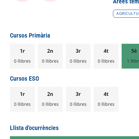
Àrees tem
AGRICULTU
Cursos Primària
1r
2n
3r
4t
5è
0 llibres
0 llibres
0 llibres
0 llibres
1 llib
Cursos ESO
1r
2n
3r
4t
0 llibres
0 llibres
0 llibres
0 llibres
Llista d'ocurrències