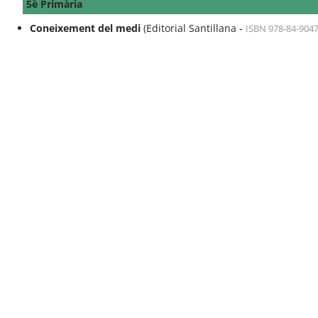
5è Primària
Coneixement del medi
(Editorial Santillana -
ISBN 978-84-904