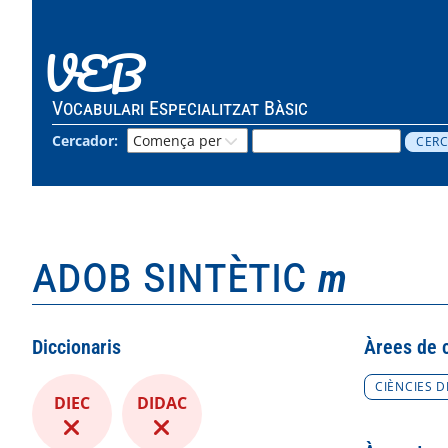
VEB
Vocabulari Especialitzat Bàsic
Cercador:
adob sintètic
m
Diccionaris
Àrees de 
CIÈNCIES D
DIEC
DIDAC