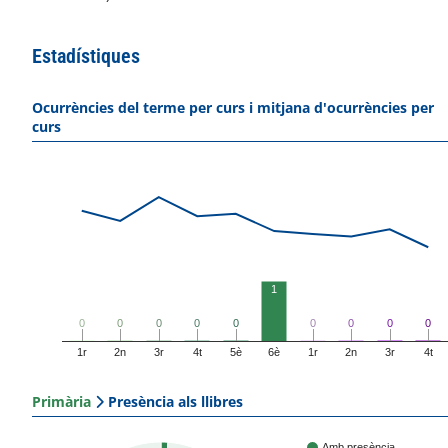
Estadístiques
Ocurrències del terme per curs i mitjana d'ocurrències per
curs
1
0
0
0
0
0
0
0
0
0
0
0
0
0
0
0
0
0
0
1r
2n
3r
4t
5è
6è
1r
2n
3r
4t
Primària
Presència als llibres
Amb presència