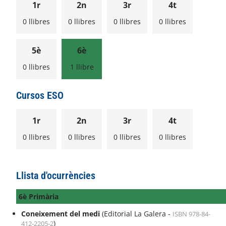
1r
2n
3r
4t
0 llibres
0 llibres
0 llibres
0 llibres
5è
6è
0 llibres
1 llibre
Cursos ESO
1r
2n
3r
4t
0 llibres
0 llibres
0 llibres
0 llibres
Llista d'ocurrències
6è Primària
Coneixement del medi
(Editorial La Galera -
ISBN 978-84-
)
412-2205-2