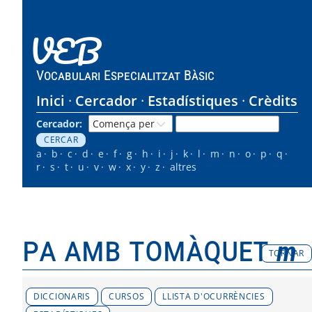
VEB
Vocabulari Especialitzat Bàsic
Inici
Cercador
Estadístiques
Crèdits
Cercador:
a
b
c
d
e
f
g
h
i
j
k
l
m
n
o
p
q
r
s
t
u
v
w
x
y
z
altres
pa amb tomàquet
m
TORNAR
DICCIONARIS
CURSOS
LLISTA D'OCURRÈNCIES