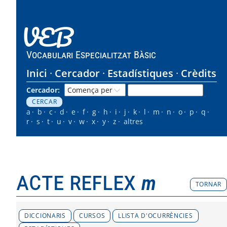
VEB
Vocabulari Especialitzat Bàsic
Inici
Cercador
Estadístiques
Crèdits
Cercador:
a
b
c
d
e
f
g
h
i
j
k
l
m
n
o
p
q
r
s
t
u
v
w
x
y
z
altres
acte reflex
m
TORNAR
DICCIONARIS
CURSOS
LLISTA D'OCURRÈNCIES