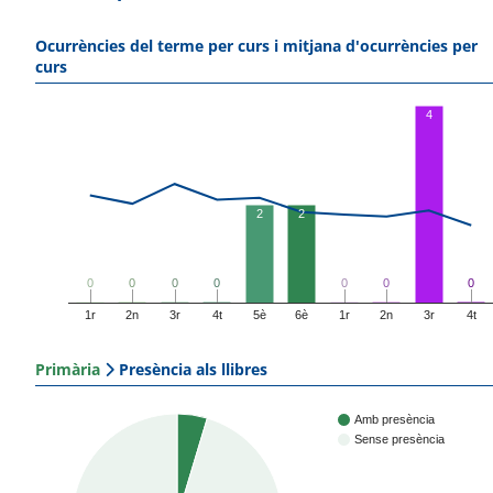
Ocurrències del terme per curs i mitjana d'ocurrències per
curs
4
2
2
0
0
0
0
0
0
0
0
0
0
0
0
0
0
1r
2n
3r
4t
5è
6è
1r
2n
3r
4t
Primària
Presència als llibres
Amb presència
Sense presència