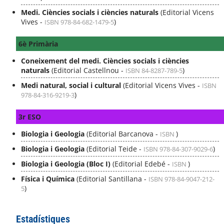
Medi. Ciències socials i ciències naturals
(Editorial Vicens
Vives -
)
ISBN 978-84-682-1479-5
6è Primària
Coneixement del medi. Ciències socials i ciències
naturals
(Editorial Castellnou -
)
ISBN 84-8287-789-5
Medi natural, social i cultural
(Editorial Vicens Vives -
ISBN
)
978-84-316-9219-3
3r ESO
Biologia i Geologia
(Editorial Barcanova -
)
ISBN
Biologia i Geologia
(Editorial Teide -
)
ISBN 978-84-307-9029-6
Biologia i Geologia (Bloc I)
(Editorial Edebé -
)
ISBN
Física i Química
(Editorial Santillana -
ISBN 978-84-9047-212-
)
5
Estadístiques