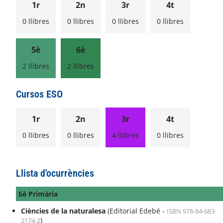
1r
2n
3r
4t
0 llibres
0 llibres
0 llibres
0 llibres
5è
6è
2 llibres
2 llibres
Cursos ESO
1r
2n
3r
4t
0 llibres
0 llibres
4 llibres
0 llibres
Llista d'ocurrències
5è Primària
Ciències de la naturalesa
(Editorial Edebé -
ISBN 978-84-683-
)
2174-2