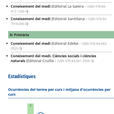
Coneixement del medi
(Editorial La Galera -
ISBN 978-84-
)
412-1336-4
Coneixement del medi
(Editorial Santillana -
ISBN 978-84-
)
7918-696-8
3r Primària
Coneixement del medi
(Editorial Edebé -
ISBN 978-84-683-
)
0525-5
Coneixement del medi. Ciències socials i ciències
naturals
(Editorial Cruïlla -
)
ISBN 978-84-661-2909-1
Estadístiques
Ocurrències del terme per curs i mitjana d'ocurrències per
curs
3