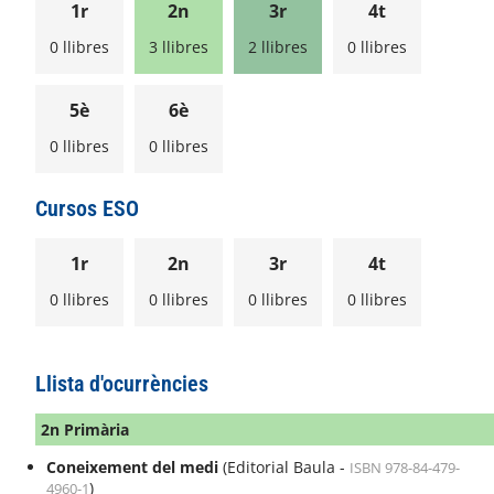
1r
2n
3r
4t
0 llibres
3 llibres
2 llibres
0 llibres
5è
6è
0 llibres
0 llibres
Cursos ESO
1r
2n
3r
4t
0 llibres
0 llibres
0 llibres
0 llibres
Llista d'ocurrències
2n Primària
Coneixement del medi
(Editorial Baula -
ISBN 978-84-479-
)
4960-1