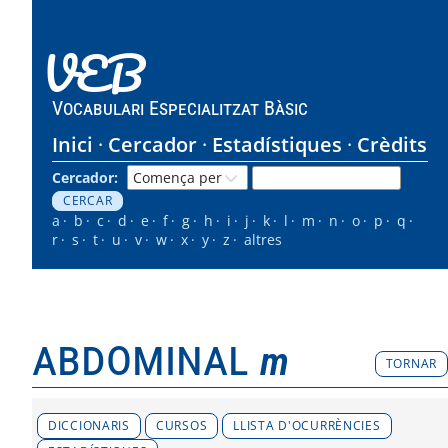
VEB
Vocabulari Especialitzat Bàsic
Inici
Cercador
Estadístiques
Crèdits
Cercador:
a
b
c
d
e
f
g
h
i
j
k
l
m
n
o
p
q
r
s
t
u
v
w
x
y
z
altres
abdominal
m
TORNAR
DICCIONARIS
CURSOS
LLISTA D'OCURRÈNCIES