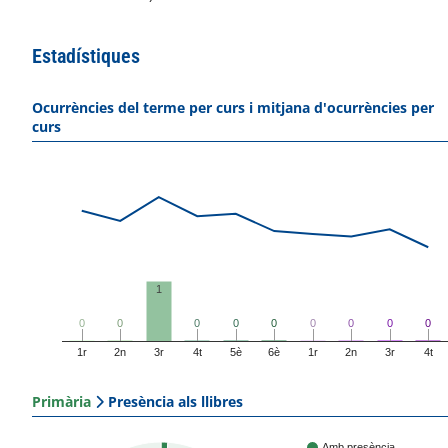
Estadístiques
Ocurrències del terme per curs i mitjana d'ocurrències per
curs
1
0
0
0
0
0
0
0
0
0
0
0
0
0
0
0
0
0
0
1r
2n
3r
4t
5è
6è
1r
2n
3r
4t
Primària
Presència als llibres
Amb presència