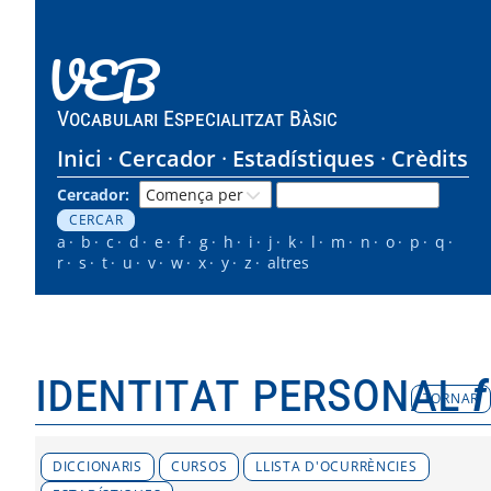
VEB
Vocabulari Especialitzat Bàsic
Inici
Cercador
Estadístiques
Crèdits
Cercador:
a
b
c
d
e
f
g
h
i
j
k
l
m
n
o
p
q
r
s
t
u
v
w
x
y
z
altres
identitat personal
f
TORNAR
DICCIONARIS
CURSOS
LLISTA D'OCURRÈNCIES