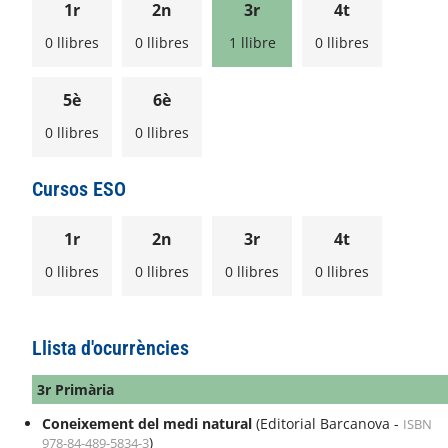
1r
2n
3r
4t
0 llibres
0 llibres
1 llibre
0 llibres
5è
6è
0 llibres
0 llibres
Cursos ESO
1r
2n
3r
4t
0 llibres
0 llibres
0 llibres
0 llibres
Llista d'ocurrències
3r Primària
Coneixement del medi natural
(Editorial Barcanova -
ISBN
)
978-84-489-5834-3