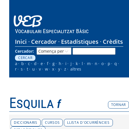
VEB
Vocabulari Especialitzat Bàsic
Inici
Cercador
Estadístiques
Crèdits
Cercador:
a
b
c
d
e
f
g
h
i
j
k
l
m
n
o
p
q
r
s
t
u
v
w
x
y
z
altres
Esquila
f
TORNAR
DICCIONARIS
CURSOS
LLISTA D'OCURRÈNCIES