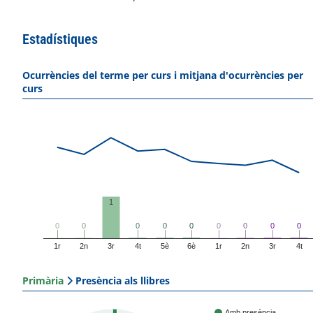
Estadístiques
Ocurrències del terme per curs i mitjana d'ocurrències per
curs
1
0
0
0
0
0
0
0
0
0
0
0
0
0
0
0
0
0
0
1r
2n
3r
4t
5è
6è
1r
2n
3r
4t
Primària
Presència als llibres
Amb presència