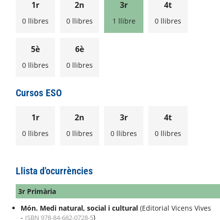
1r
2n
3r
4t
0 llibres
0 llibres
1 llibre
0 llibres
5è
6è
0 llibres
0 llibres
Cursos ESO
1r
2n
3r
4t
0 llibres
0 llibres
0 llibres
0 llibres
Llista d'ocurrències
3r Primària
Món. Medi natural, social i cultural
(Editorial Vicens Vives
-
)
ISBN 978-84-682-0728-5