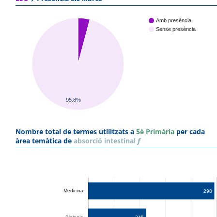
Amb presència
Sense presència
95.8%
Nombre total de termes utilitzats a
5è Primària
per cada
àrea temàtica de
absorció intestinal
f
Medicina
298