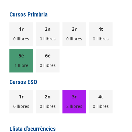
Cursos Primària
1r
2n
3r
4t
0 llibres
0 llibres
0 llibres
0 llibres
5è
6è
1 llibre
0 llibres
Cursos ESO
1r
2n
3r
4t
0 llibres
0 llibres
2 llibres
0 llibres
Llista d'ocurrències