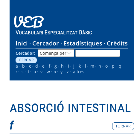
VEB
Vocabulari Especialitzat Bàsic
Inici
Cercador
Estadístiques
Crèdits
Cercador:
a
b
c
d
e
f
g
h
i
j
k
l
m
n
o
p
q
r
s
t
u
v
w
x
y
z
altres
absorció intestinal
f
TORNAR