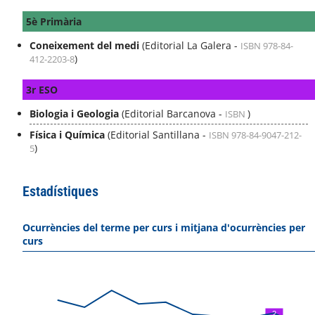
5è Primària
Coneixement del medi
(Editorial La Galera -
ISBN 978-84-
)
412-2203-8
3r ESO
Biologia i Geologia
(Editorial Barcanova -
)
ISBN
Física i Química
(Editorial Santillana -
ISBN 978-84-9047-212-
)
5
Estadístiques
Ocurrències del terme per curs i mitjana d'ocurrències per
curs
2