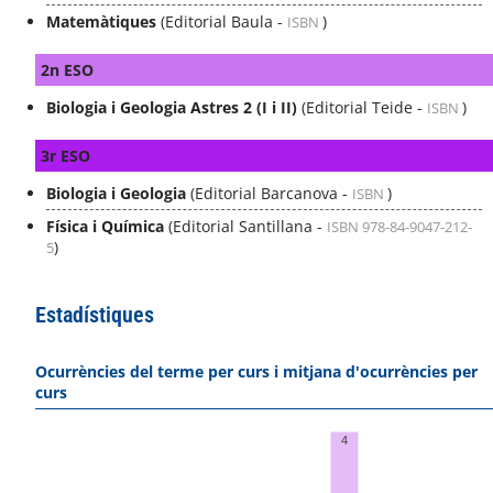
Matemàtiques
(Editorial Baula -
)
ISBN
2n ESO
Biologia i Geologia Astres 2 (I i II)
(Editorial Teide -
)
ISBN
3r ESO
Biologia i Geologia
(Editorial Barcanova -
)
ISBN
Física i Química
(Editorial Santillana -
ISBN 978-84-9047-212-
)
5
Estadístiques
Ocurrències del terme per curs i mitjana d'ocurrències per
curs
4