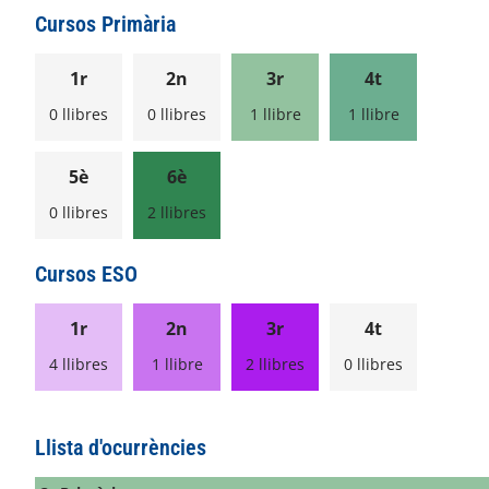
Cursos Primària
1r
2n
3r
4t
0 llibres
0 llibres
1 llibre
1 llibre
5è
6è
0 llibres
2 llibres
Cursos ESO
1r
2n
3r
4t
4 llibres
1 llibre
2 llibres
0 llibres
Llista d'ocurrències