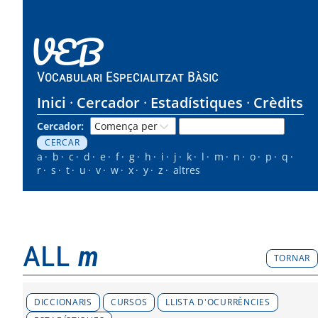
VEB
Vocabulari Especialitzat Bàsic
Inici
Cercador
Estadístiques
Crèdits
Cercador:
a
b
c
d
e
f
g
h
i
j
k
l
m
n
o
p
q
r
s
t
u
v
w
x
y
z
altres
all
m
TORNAR
DICCIONARIS
CURSOS
LLISTA D'OCURRÈNCIES