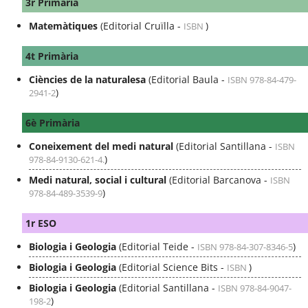
3r Primària
Matemàtiques
(Editorial Cruïlla -
)
ISBN
4t Primària
Ciències de la naturalesa
(Editorial Baula -
ISBN 978-84-479-
)
2941-2
6è Primària
Coneixement del medi natural
(Editorial Santillana -
ISBN
)
978-84-9130-621-4.
Medi natural, social i cultural
(Editorial Barcanova -
ISBN
)
978-84-489-3539-9
1r ESO
Biologia i Geologia
(Editorial Teide -
)
ISBN 978-84-307-8346-5
Biologia i Geologia
(Editorial Science Bits -
)
ISBN
Biologia i Geologia
(Editorial Santillana -
ISBN 978-84-9047-
)
198-2