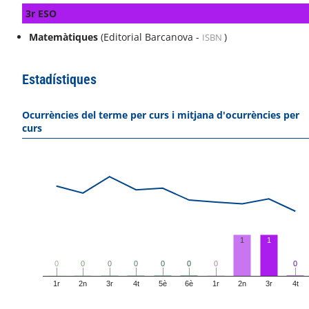
3r ESO
Matemàtiques
(Editorial Barcanova -
)
ISBN
Estadístiques
Ocurrències del terme per curs i mitjana d'ocurrències per
curs
1
1
0
0
0
0
0
0
0
0
0
0
0
0
0
0
0
0
1r
2n
3r
4t
5è
6è
1r
2n
3r
4t