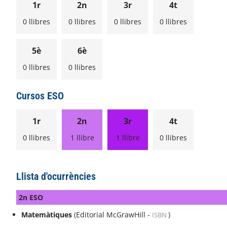
1r
2n
3r
4t
0 llibres
0 llibres
0 llibres
0 llibres
5è
6è
0 llibres
0 llibres
Cursos ESO
1r
2n
3r
4t
0 llibres
1 llibre
1 llibre
0 llibres
Llista d'ocurrències
2n ESO
Matemàtiques
(Editorial McGrawHill -
)
ISBN