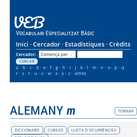
VEB
Vocabulari Especialitzat Bàsic
Inici
Cercador
Estadístiques
Crèdits
Cercador:
a
b
c
d
e
f
g
h
i
j
k
l
m
n
o
p
q
r
s
t
u
v
w
x
y
z
altres
alemany
m
TORNAR
DICCIONARIS
CURSOS
LLISTA D'OCURRÈNCIES