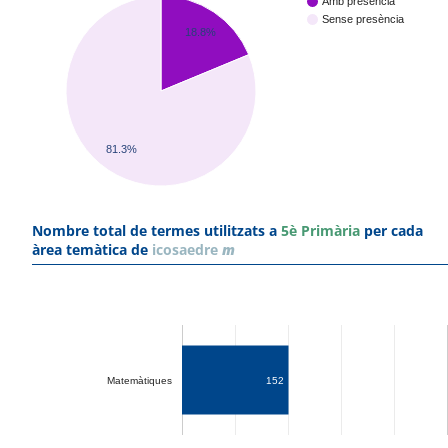
Amb presència
Sense presència
18.8%
81.3%
Nombre total de termes utilitzats a
5è Primària
per cada
àrea temàtica de
icosaedre
m
Matemàtiques
152