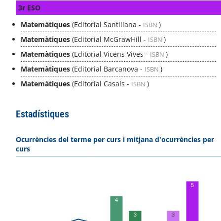
3r ESO
Matemàtiques
(Editorial Santillana -
)
ISBN
Matemàtiques
(Editorial McGrawHill -
)
ISBN
Matemàtiques
(Editorial Vicens Vives -
)
ISBN
Matemàtiques
(Editorial Barcanova -
)
ISBN
Matemàtiques
(Editorial Casals -
)
ISBN
Estadístiques
Ocurrències del terme per curs i mitjana d'ocurrències per
curs
5
4
3
3