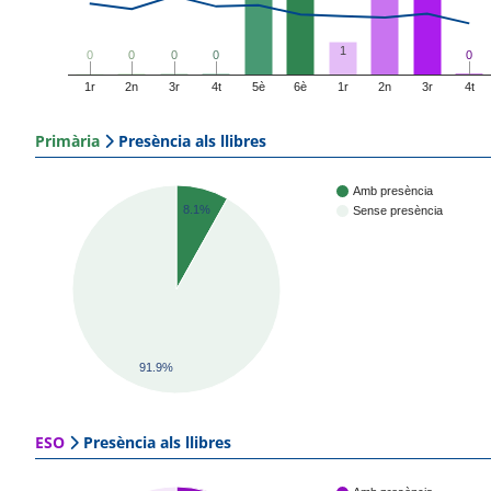
1
0
0
0
0
0
0
0
0
0
0
1r
2n
3r
4t
5è
6è
1r
2n
3r
4t
Primària
Presència als llibres
Amb presència
8.1%
Sense presència
91.9%
ESO
Presència als llibres