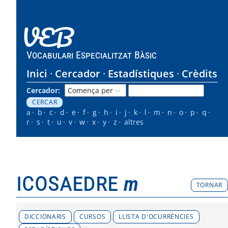
VEB
Vocabulari Especialitzat Bàsic
Inici
Cercador
Estadístiques
Crèdits
Cercador:
a
b
c
d
e
f
g
h
i
j
k
l
m
n
o
p
q
r
s
t
u
v
w
x
y
z
altres
icosaedre
m
TORNAR
DICCIONARIS
CURSOS
LLISTA D'OCURRÈNCIES