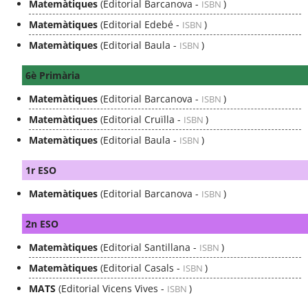
Matemàtiques
(Editorial Barcanova -
)
ISBN
Matemàtiques
(Editorial Edebé -
)
ISBN
Matemàtiques
(Editorial Baula -
)
ISBN
6è Primària
Matemàtiques
(Editorial Barcanova -
)
ISBN
Matemàtiques
(Editorial Cruïlla -
)
ISBN
Matemàtiques
(Editorial Baula -
)
ISBN
1r ESO
Matemàtiques
(Editorial Barcanova -
)
ISBN
2n ESO
Matemàtiques
(Editorial Santillana -
)
ISBN
Matemàtiques
(Editorial Casals -
)
ISBN
MATS
(Editorial Vicens Vives -
)
ISBN