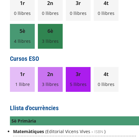
1r
2n
3r
4t
0 llibres
0 llibres
0 llibres
0 llibres
5è
6è
4 llibres
3 llibres
Cursos ESO
1r
2n
3r
4t
1 llibre
3 llibres
5 llibres
0 llibres
Llista d'ocurrències
5è Primària
Matemàtiques
(Editorial Vicens Vives -
)
ISBN