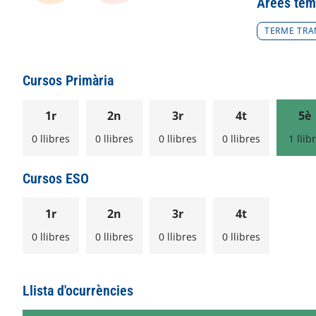
Àrees tem
TERME TRA
Cursos Primària
1r
2n
3r
4t
5è
0 llibres
0 llibres
0 llibres
0 llibres
1 llib
Cursos ESO
1r
2n
3r
4t
0 llibres
0 llibres
0 llibres
0 llibres
Llista d'ocurrències