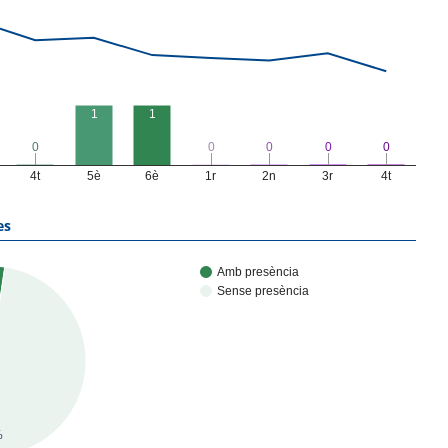
1
1
0
0
0
0
0
0
0
0
0
0
4t
5è
6è
1r
2n
3r
4t
es
Amb presència
Sense presència
%