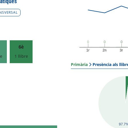
àtiques
NSVERSAL
0
0
0
0
0
0
6è
1r
2n
3r
re
1 llibre
Primària
Presència als llibr
97.7