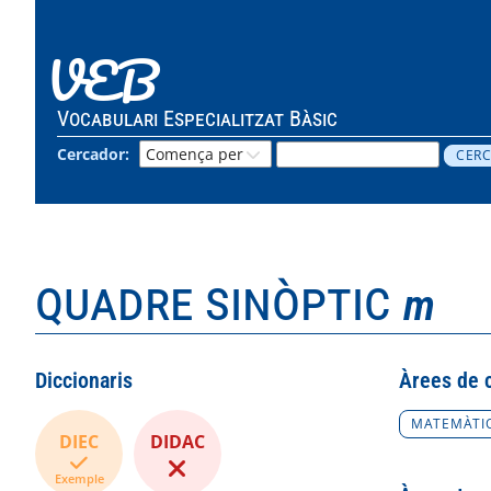
VEB
Vocabulari Especialitzat Bàsic
Cercador:
quadre sinòptic
m
Diccionaris
Àrees de 
MATEMÀTI
DIEC
DIDAC
Exemple