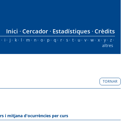
Inici
Cercador
Estadístiques
Crèdits
h
i
j
k
l
m
n
o
p
q
r
s
t
u
v
w
x
y
z
altres
TORNAR
rs i mitjana d'ocurrències per curs