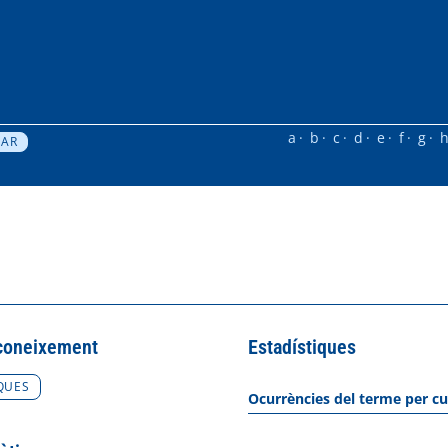
a
b
c
d
e
f
g
coneixement
Estadístiques
QUES
Ocurrències del terme per cu