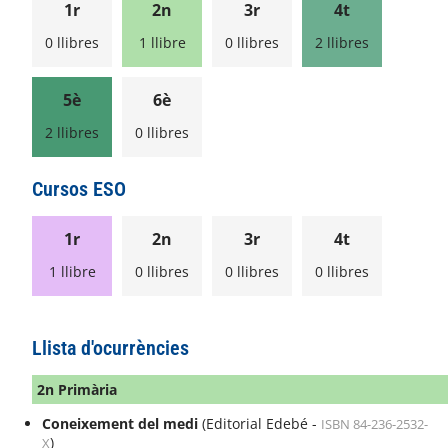
1r
2n
3r
4t
0 llibres
1 llibre
0 llibres
2 llibres
5è
6è
2 llibres
0 llibres
Cursos ESO
1r
2n
3r
4t
1 llibre
0 llibres
0 llibres
0 llibres
Llista d'ocurrències
2n Primària
Coneixement del medi
(Editorial Edebé -
ISBN 84-236-2532-
)
X