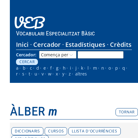
VEB
Vocabulari Especialitzat Bàsic
Inici
Cercador
Estadístiques
Crèdits
Cercador:
a
b
c
d
e
f
g
h
i
j
k
l
m
n
o
p
q
r
s
t
u
v
w
x
y
z
altres
àlber
m
TORNAR
DICCIONARIS
CURSOS
LLISTA D'OCURRÈNCIES