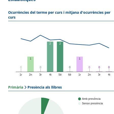
Ocurrències del terme per curs i mitjana d'ocurrències per
curs
2
2
1
1
0
0
0
0
0
0
0
0
0
0
0
0
1r
2n
3r
4t
5è
6è
1r
2n
3r
4t
Primària
Presència als llibres
Amb presència
Sense presència