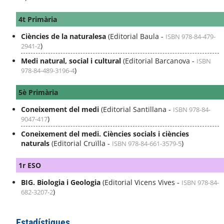
4t Primària
Ciències de la naturalesa
(Editorial Baula -
ISBN 978-84-479-
)
2941-2
Medi natural, social i cultural
(Editorial Barcanova -
ISBN
)
978-84-489-3196-4
5è Primària
Coneixement del medi
(Editorial Santillana -
ISBN 978-84-
)
9047-417
Coneixement del medi. Ciències socials i ciències
naturals
(Editorial Cruïlla -
)
ISBN 978-84-661-3579-5
1r ESO
BIG. Biologia i Geologia
(Editorial Vicens Vives -
ISBN 978-84-
)
682-3207-2
Estadístiques