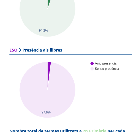
94.2%
ESO
Presència als llibres
Amb presència
Sense presència
97.9%
Nombre total de termes utilitzats a
2n Primària
per cada