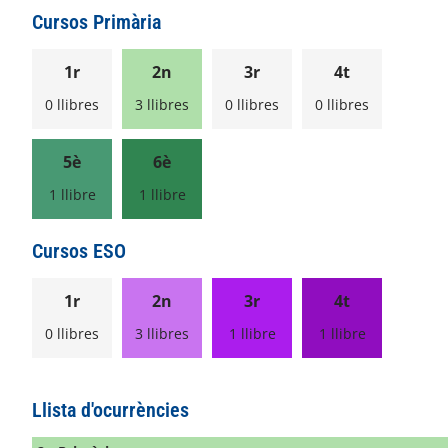
Cursos Primària
1r
2n
3r
4t
0 llibres
3 llibres
0 llibres
0 llibres
5è
6è
1 llibre
1 llibre
Cursos ESO
1r
2n
3r
4t
0 llibres
3 llibres
1 llibre
1 llibre
Llista d'ocurrències