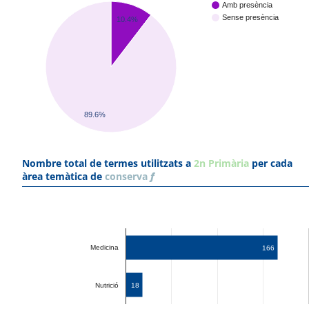
Amb presència
Sense presència
10.4%
89.6%
Nombre total de termes utilitzats a
2n Primària
per cada
àrea temàtica de
conserva
f
Medicina
166
18
Nutrició