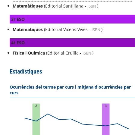
Matemàtiques
(Editorial Santillana -
)
ISBN
3r ESO
Matemàtiques
(Editorial Vicens Vives -
)
ISBN
4t ESO
Física i Química
(Editorial Cruïlla -
)
ISBN
Estadístiques
Ocurrències del terme per curs i mitjana d'ocurrències per
curs
3
3