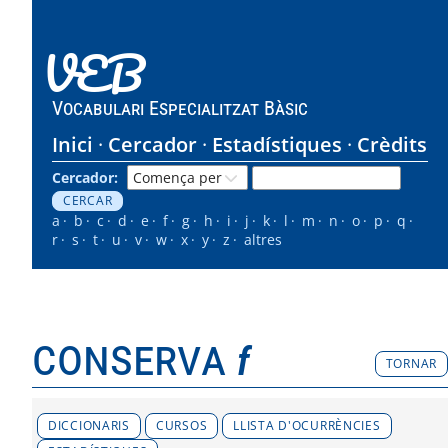
VEB
Vocabulari Especialitzat Bàsic
Inici
Cercador
Estadístiques
Crèdits
Cercador:
a
b
c
d
e
f
g
h
i
j
k
l
m
n
o
p
q
r
s
t
u
v
w
x
y
z
altres
conserva
f
TORNAR
DICCIONARIS
CURSOS
LLISTA D'OCURRÈNCIES