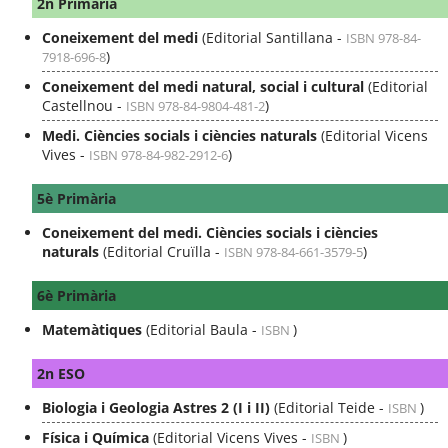
2n Primària
Coneixement del medi
(Editorial Santillana -
ISBN 978-84-
)
7918-696-8
Coneixement del medi natural, social i cultural
(Editorial
Castellnou -
)
ISBN 978-84-9804-481-2
Medi. Ciències socials i ciències naturals
(Editorial Vicens
Vives -
)
ISBN 978-84-982-2912-6
5è Primària
Coneixement del medi. Ciències socials i ciències
naturals
(Editorial Cruïlla -
)
ISBN 978-84-661-3579-5
6è Primària
Matemàtiques
(Editorial Baula -
)
ISBN
2n ESO
Biologia i Geologia Astres 2 (I i II)
(Editorial Teide -
)
ISBN
Física i Química
(Editorial Vicens Vives -
)
ISBN