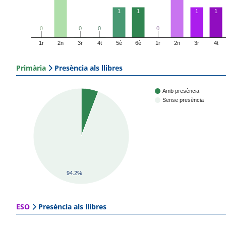
1
1
1
1
0
0
0
0
0
0
0
0
1r
2n
3r
4t
5è
6è
1r
2n
3r
4t
Primària
Presència als llibres
Amb presència
Sense presència
94.2%
ESO
Presència als llibres