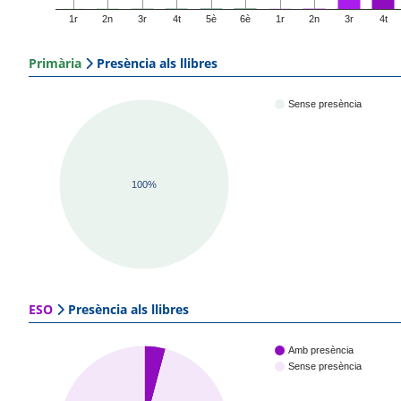
1r
2n
3r
4t
5è
6è
1r
2n
3r
4t
Primària
Presència als llibres
Sense presència
100%
ESO
Presència als llibres
Amb presència
Sense presència