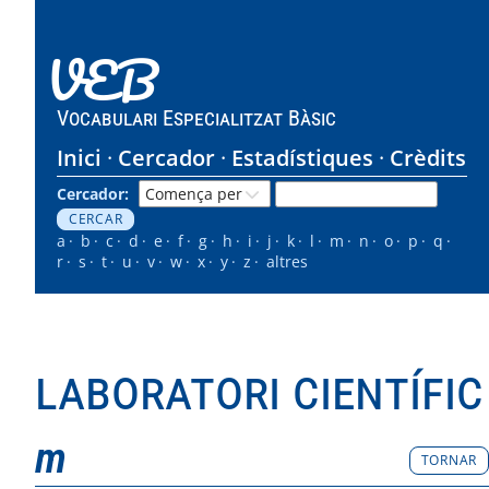
VEB
Vocabulari Especialitzat Bàsic
Inici
Cercador
Estadístiques
Crèdits
Cercador:
a
b
c
d
e
f
g
h
i
j
k
l
m
n
o
p
q
r
s
t
u
v
w
x
y
z
altres
laboratori científic
m
TORNAR