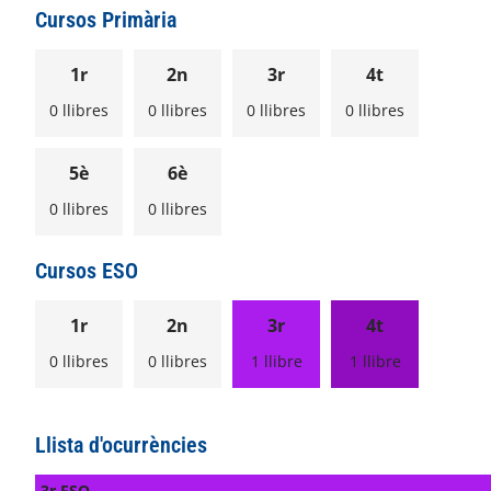
Cursos Primària
1r
2n
3r
4t
0 llibres
0 llibres
0 llibres
0 llibres
5è
6è
0 llibres
0 llibres
Cursos ESO
1r
2n
3r
4t
0 llibres
0 llibres
1 llibre
1 llibre
Llista d'ocurrències
3r ESO