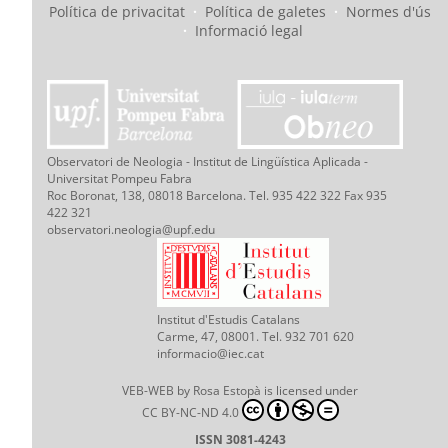
Política de privacitat
·
Política de galetes
·
Normes d'ús
·
Informació legal
Observatori de Neologia - Institut de Lingüística Aplicada -
Universitat Pompeu Fabra
Roc Boronat, 138, 08018 Barcelona. Tel. 935 422 322 Fax 935
422 321
observatori.neologia@upf.edu
Institut d'Estudis Catalans
Carme, 47, 08001. Tel. 932 701 620
informacio@iec.cat
VEB-WEB
by
Rosa Estopà
is licensed under
CC BY-NC-ND 4.0
ISSN 3081-4243