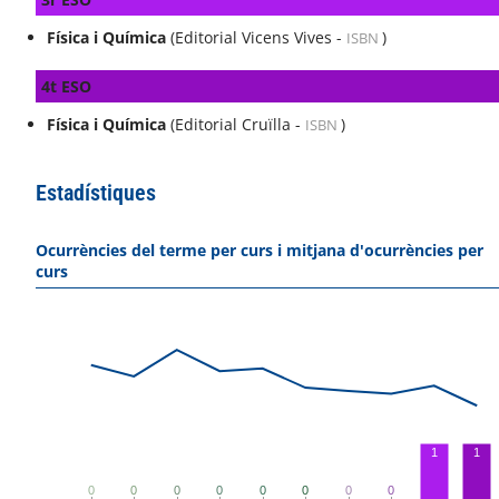
Física i Química
(Editorial Vicens Vives -
)
ISBN
4t ESO
Física i Química
(Editorial Cruïlla -
)
ISBN
Estadístiques
Ocurrències del terme per curs i mitjana d'ocurrències per
curs
1
1
0
0
0
0
0
0
0
0
0
0
0
0
0
0
0
0