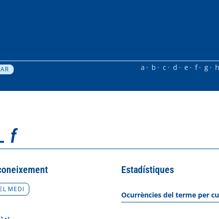
a
b
c
d
e
f
g
l
f
coneixement
Estadístiques
EL MEDI
Ocurrències del terme per cu