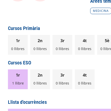
Àrees tem
MEDICINA
Cursos Primària
1r
2n
3r
4t
5è
0 llibres
0 llibres
0 llibres
0 llibres
0 llibr
Cursos ESO
1r
2n
3r
4t
1 llibre
0 llibres
0 llibres
0 llibres
Llista d'ocurrències