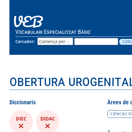
VEB
Vocabulari Especialitzat Bàsic
Cercador:
obertura urogenita
Diccionaris
Àrees de 
CIÈNCIES D
DIEC
DIDAC