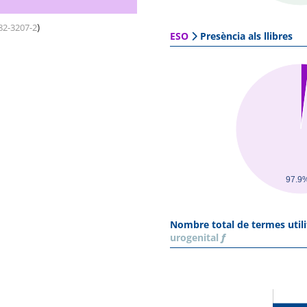
)
82-3207-2
ESO
Presència als llibres
97.9
Nombre total de termes utili
urogenital
f