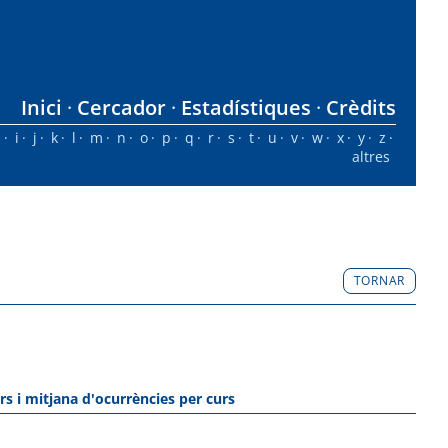
Inici
Cercador
Estadístiques
Crèdits
h
i
j
k
l
m
n
o
p
q
r
s
t
u
v
w
x
y
z
altres
TORNAR
rs i mitjana d'ocurrències per curs