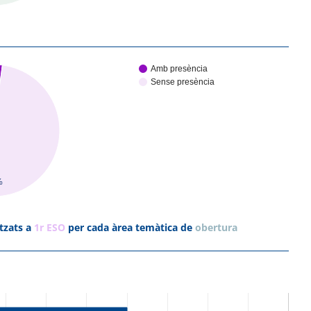
Amb presència
Sense presència
%
tzats a
1r ESO
per cada àrea temàtica de
obertura