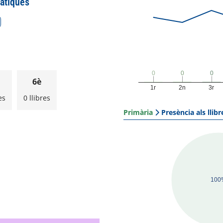
àtiques
0
0
0
0
0
0
6è
1r
2n
3r
es
0 llibres
Primària
Presència als llibr
100